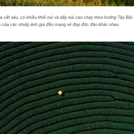
ia cắt sâu, có nhiều khối núi và dãy núi cao chạy theo hướng Tây Bắc 
 của các nhiếp ảnh gia đều mang vẻ đẹp độc đáo khác nhau.