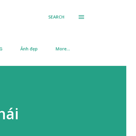
SEARCH
SG
Ảnh đẹp
More…
hái