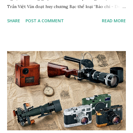
Trần Việt Văn đoạt huy chương Bạc thể loại “Báo chí - Du
lịch” (Press/Travel/Tourism). Tác giả cho biết, tác phẩm
SHARE
POST A COMMENT
READ MORE
đoạt giải của anh chụp nghệ nhân Trịnh Ngọc sống ở
TP.HCM. Ông từng đóng giày cho Hoàng gia Campuchia và
nhiều người nổi tiếng ở Việt Nam. Tác phẩm “Nghệ nhân
đóng giày 90 tuổi” của nhiếp ảnh gia Trần Việt Văn Bộ ảnh
chụp nghệ nhân đóng giày Trịnh Ngọc của nhiếp ảnh gia
Trần Việt Văn cũng từng xuất bản trên web Private Photo
Revie w (Pháp), tạp chí Fstop (Mỹ) và đoạt giải Nhất cuộc
thi ảnh quốc tế lần thứ VII Concurso International De
Fotografia Alicante (Tây Ban Nha). Anh cũng là nhiếp ảnh
gia Việt Nam duy nhất đoạt giải PX3 của Pháp trong 8 năm
liên tiếp. B.T