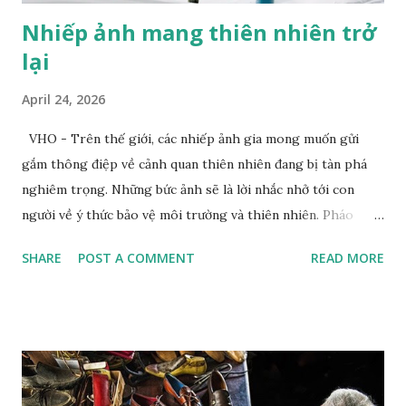
Nhiếp ảnh mang thiên nhiên trở
lại
April 24, 2026
VHO - Trên thế giới, các nhiếp ảnh gia mong muốn gửi
gắm thông điệp về cảnh quan thiên nhiên đang bị tàn phá
nghiêm trọng. Những bức ảnh sẽ là lời nhắc nhở tới con
người về ý thức bảo vệ môi trường và thiên nhiên. Pháo
tuyết tạo ra tuyết nhân tạo tại khu nghỉ dưỡng trượt tuyết
SHARE
POST A COMMENT
READ MORE
Dolomites. Ảnh: Zed Nelson/Institute Khi nhiếp ảnh gia
Zed Nelson nhìn thấy bức tranh trên tường phía sau, ông đã
nói "hoàn hảo”. Bức tranh vẽ một chú hổ đang ngủ, nằm trên
một chiếc đệm nhung, lơ lửng giữa những tán lá và hoa màu
pastel. Nhiếp ảnh gia đến từ London này không nói "hoàn
hảo" theo nghĩa "được vẽ một cách điêu luyện"; mà là ẩn dụ