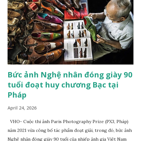
hoàn hảo cho mối quan hệ lý tưởng giữa con người và thiên
nhiên. Bức tranh gợi nhớ đến một tác phẩm nghệ thuật
khác: Chú hổ con đang chơi đùa với mẹ. Đây là tác phẩm của
họa sĩ trường phái lãng mạn người Pháp Eugene Delacroix,
người đã sử dụng một chú hổ nuôi nhốt tại sở thú và chú
mèo cưng của mình làm mẫu. "Trường phái lãng mạn trong
hội h...
Bức ảnh Nghệ nhân đóng giày 90
tuổi đoạt huy chương Bạc tại
Pháp
April 24, 2026
VHO- Cuộc thi ảnh Paris Photography Prize (PX3, Pháp)
năm 2021 vừa công bố tác phẩm đoạt giải, trong đó, bức ảnh
Nghệ nhân đóng giày 90 tuổi của nhiếp ảnh gia Việt Nam