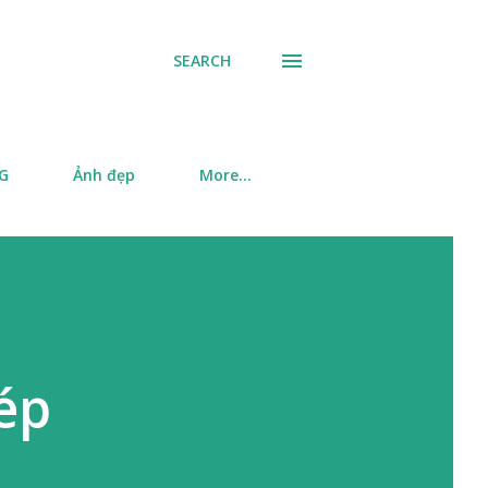
SEARCH
SG
Ảnh đẹp
More…
ép