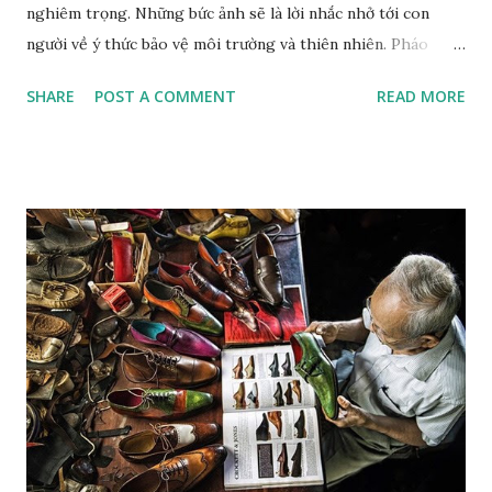
nghiêm trọng. Những bức ảnh sẽ là lời nhắc nhở tới con
người về ý thức bảo vệ môi trường và thiên nhiên. Pháo
tuyết tạo ra tuyết nhân tạo tại khu nghỉ dưỡng trượt tuyết
SHARE
POST A COMMENT
READ MORE
Dolomites. Ảnh: Zed Nelson/Institute Khi nhiếp ảnh gia
Zed Nelson nhìn thấy bức tranh trên tường phía sau, ông đã
nói "hoàn hảo”. Bức tranh vẽ một chú hổ đang ngủ, nằm trên
một chiếc đệm nhung, lơ lửng giữa những tán lá và hoa màu
pastel. Nhiếp ảnh gia đến từ London này không nói "hoàn
hảo" theo nghĩa "được vẽ một cách điêu luyện"; mà là ẩn dụ
hoàn hảo cho mối quan hệ lý tưởng giữa con người và thiên
nhiên. Bức tranh gợi nhớ đến một tác phẩm nghệ thuật
khác: Chú hổ con đang chơi đùa với mẹ. Đây là tác phẩm của
họa sĩ trường phái lãng mạn người Pháp Eugene Delacroix,
người đã sử dụng một chú hổ nuôi nhốt tại sở thú và chú
mèo cưng của mình làm mẫu. "Trường phái lãng mạn trong
hội h...