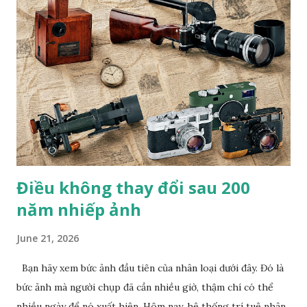
Trần Việt Văn cũng từng xuất bản trên web Private Photo
Revie w (Pháp), tạp chí Fstop (Mỹ) và đoạt giải Nhất cuộc
thi ảnh quốc tế lần thứ VII Concurso International De
Fotografia Alicante (Tây Ban Nha). Anh cũng là nhiếp ảnh
gia Việt Nam duy nhất đoạt giải PX3 của Pháp trong 8 năm
liên tiếp. B.T
Điều không thay đổi sau 200
năm nhiếp ảnh
June 21, 2026
Bạn hãy xem bức ảnh đầu tiên của nhân loại dưới đây. Đó là
bức ảnh mà người chụp đã cần nhiều giờ, thậm chí có thể
nhiều ngày để nó xuất hiện. Hôm nay, hệ thống trí tuệ nhân