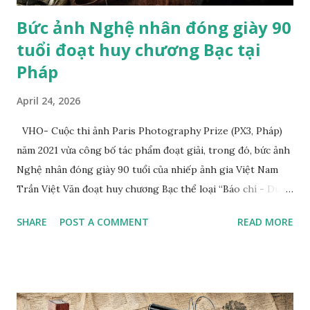
Bức ảnh Nghệ nhân đóng giày 90
tuổi đoạt huy chương Bạc tại
Pháp
April 24, 2026
VHO- Cuộc thi ảnh Paris Photography Prize (PX3, Pháp)
năm 2021 vừa công bố tác phẩm đoạt giải, trong đó, bức ảnh
Nghệ nhân đóng giày 90 tuổi của nhiếp ảnh gia Việt Nam
Trần Việt Văn đoạt huy chương Bạc thể loại “Báo chí - Du
lịch” (Press/Travel/Tourism). Tác giả cho biết, tác phẩm
SHARE
POST A COMMENT
READ MORE
đoạt giải của anh chụp nghệ nhân Trịnh Ngọc sống ở
TP.HCM. Ông từng đóng giày cho Hoàng gia Campuchia và
nhiều người nổi tiếng ở Việt Nam. Tác phẩm “Nghệ nhân
đóng giày 90 tuổi” của nhiếp ảnh gia Trần Việt Văn Bộ ảnh
chụp nghệ nhân đóng giày Trịnh Ngọc của nhiếp ảnh gia