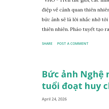
điệp về cảnh quan thiên nhiê
bức ảnh sẽ là lời nhắc nhở tớ
thiên nhiên. Pháo tuyết tạo r
tuyết Dolomites. Ảnh: Zed Ne
SHARE
POST A COMMENT
Nelson nhìn thấy bức tranh tr
Bức tranh vẽ một chú hổ đan
lửng giữa những tán lá và ho
Bức ảnh Nghệ 
này không nói "hoàn hảo" the
tuổi đoạt huy 
là ẩn dụ hoàn hảo cho mối qu
nhiên. Bức tranh gợi nhớ đến
April 24, 2026
con đang chơi đùa với mẹ. Đâ