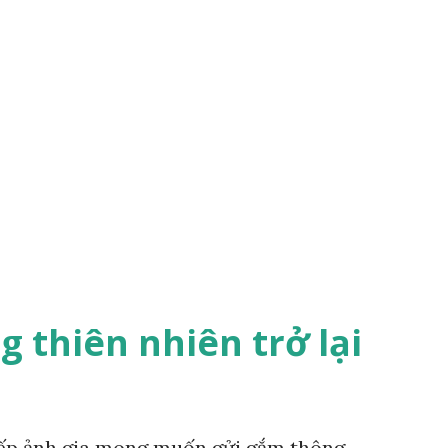
 thiên nhiên trở lại
iếp ảnh gia mong muốn gửi gắm thông