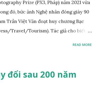
tography Prize (PX3, Pháp) năm 2021 vừa
roix, người đã sử dụng một chú hổ nuôi
trong đó, bức ảnh Nghệ nhân đóng giày 90
ưng của mình làm mẫu. "Trường phái lãng
Nam Trần Việt Văn đoạt huy chương Bạc
Press/Travel/Tourism). Tác giả cho biết,
chụp nghệ nhân Trịnh Ngọc sống ở
READ MORE
cho Hoàng gia Campuchia và nhiều người
ẩm “Nghệ nhân đóng giày 90 tuổi” của
Bộ ảnh chụp nghệ nhân đóng giày Trịnh
y đổi sau 200 năm
Việt Văn cũng từng xuất bản trên web
 tạp chí Fstop (Mỹ) và đoạt giải Nhất
 VII Concurso International De Fotografia