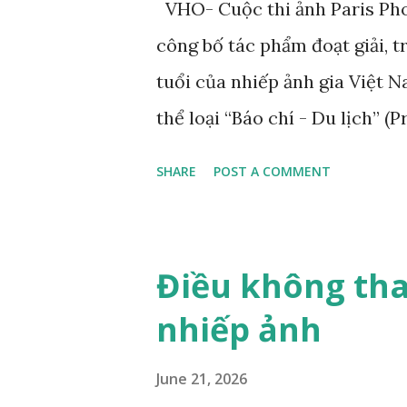
VHO- Cuộc thi ảnh Paris Pho
mạn người Pháp Eugene Delac
công bố tác phẩm đoạt giải, 
nhốt tại sở thú và chú mèo c
tuổi của nhiếp ảnh gia Việt 
mạn trong hội h...
thể loại “Báo chí - Du lịch” (
tác phẩm đoạt giải của anh 
SHARE
POST A COMMENT
TP.HCM. Ông từng đóng giày 
nổi tiếng ở Việt Nam. Tác ph
nhiếp ảnh gia Trần Việt Văn 
Điều không tha
Ngọc của nhiếp ảnh gia Trần 
nhiếp ảnh
Private Photo Revie w (Pháp),
cuộc thi ảnh quốc tế lần thứ
June 21, 2026