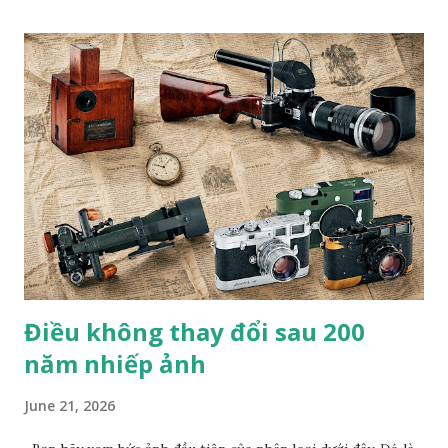
đóng giày 90 tuổi” của nhiếp ảnh gia Trần Việt Văn Bộ ảnh
chụp nghệ nhân đóng giày Trịnh Ngọc của nhiếp ảnh gia
Trần Việt Văn cũng từng xuất bản trên web Private Photo
Revie w (Pháp), tạp chí Fstop (Mỹ) và đoạt giải Nhất cuộc
thi ảnh quốc tế lần thứ VII Concurso International De
Fotografia Alicante (Tây Ban Nha). Anh cũng là nhiếp ảnh
gia Việt Nam duy nhất đoạt giải PX3 của Pháp trong 8 năm
liên tiếp. B.T
Điều không thay đổi sau 200
năm nhiếp ảnh
June 21, 2026