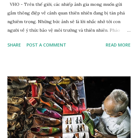
VHO - Trên thế giới, các nhiếp ảnh gia mong muốn gửi
gắm thông điệp về cảnh quan thiên nhiên đang bị tàn phá
nghiêm trọng. Những bức ảnh sẽ là lời nhắc nhở tới con
người về ý thức bảo vệ môi trường và thiên nhiên. Pháo
tuyết tạo ra tuyết nhân tạo tại khu nghỉ dưỡng trượt tuyết
SHARE
POST A COMMENT
READ MORE
Dolomites. Ảnh: Zed Nelson/Institute Khi nhiếp ảnh gia
Zed Nelson nhìn thấy bức tranh trên tường phía sau, ông đã
nói "hoàn hảo”. Bức tranh vẽ một chú hổ đang ngủ, nằm trên
một chiếc đệm nhung, lơ lửng giữa những tán lá và hoa màu
pastel. Nhiếp ảnh gia đến từ London này không nói "hoàn
hảo" theo nghĩa "được vẽ một cách điêu luyện"; mà là ẩn dụ
hoàn hảo cho mối quan hệ lý tưởng giữa con người và thiên
nhiên. Bức tranh gợi nhớ đến một tác phẩm nghệ thuật
khác: Chú hổ con đang chơi đùa với mẹ. Đây là tác phẩm của
họa sĩ trường phái lãng mạn người Pháp Eugene Delacroix,
người đã sử dụng một chú hổ nuôi nhốt tại sở thú và chú