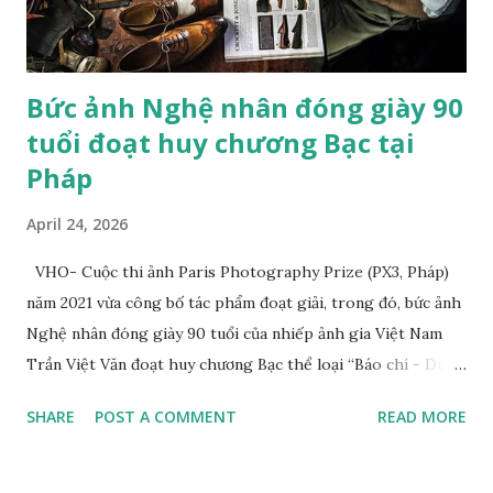
mèo cưng của mình làm mẫu. "Trường phái lãng mạn trong
hội h...
Bức ảnh Nghệ nhân đóng giày 90
tuổi đoạt huy chương Bạc tại
Pháp
April 24, 2026
VHO- Cuộc thi ảnh Paris Photography Prize (PX3, Pháp)
năm 2021 vừa công bố tác phẩm đoạt giải, trong đó, bức ảnh
Nghệ nhân đóng giày 90 tuổi của nhiếp ảnh gia Việt Nam
Trần Việt Văn đoạt huy chương Bạc thể loại “Báo chí - Du
lịch” (Press/Travel/Tourism). Tác giả cho biết, tác phẩm
SHARE
POST A COMMENT
READ MORE
đoạt giải của anh chụp nghệ nhân Trịnh Ngọc sống ở
TP.HCM. Ông từng đóng giày cho Hoàng gia Campuchia và
nhiều người nổi tiếng ở Việt Nam. Tác phẩm “Nghệ nhân