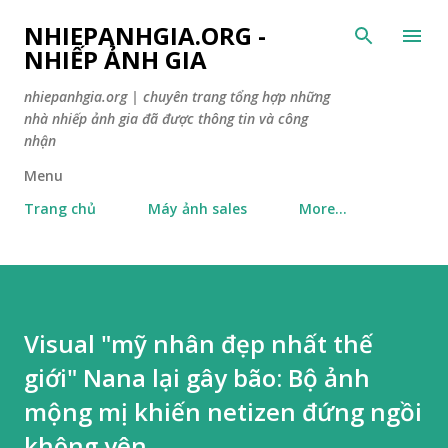
Skip to main content
NHIEPANHGIA.ORG -
NHIẾP ẢNH GIA
nhiepanhgia.org | chuyên trang tổng hợp những
nhà nhiếp ảnh gia đã được thông tin và công
nhận
Menu
Trang chủ
Máy ảnh sales
More…
Visual "mỹ nhân đẹp nhất thế
giới" Nana lại gây bão: Bộ ảnh
mộng mị khiến netizen đứng ngồi
không yên