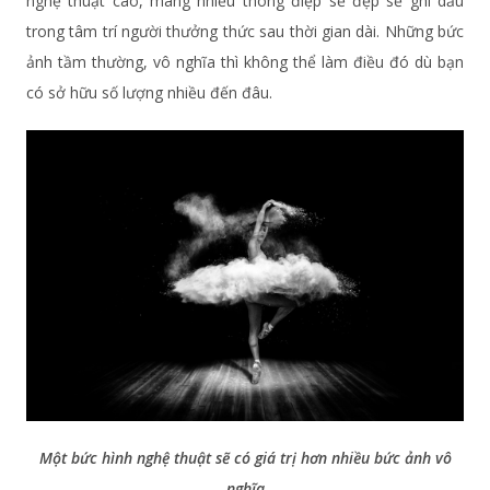
nghệ thuật cao, mang nhiều thông điệp sẽ đẹp sẽ ghi dấu
trong tâm trí người thưởng thức sau thời gian dài. Những bức
ảnh tầm thường, vô nghĩa thì không thể làm điều đó dù bạn
có sở hữu số lượng nhiều đến đâu.
Một bức hình nghệ thuật sẽ có giá trị hơn nhiều bức ảnh vô
nghĩa