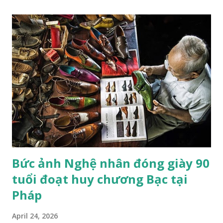
thời đại Leica, phim ảnh, máy ảnh số các loại, điện thoại
thông minh cho đến AI , dường như mọi cuộc cách mạng đều
hướng về cùng mục tiêu: rút ngắn khoảng cách giữa thế giới
thực tại và hình ảnh về nó. Nếu nhìn từ góc độ công nghệ,
chưa bao giờ việc tạo ra một bức ảnh lại dễ dàng như hôm
nay. Sau chừng ấy năm phát triển của nhiếp ảnh, khi mọi thứ
thay đổi, thì còn điều gì đó vẫn còn nguyên không? Hay nói
cách khác: khi việc tạo ra hình ảnh ngày càng dễ dàng hơn,
điều gì vẫn còn làm cho nhiếp ảnh trở nên có ý nghĩa?
Nicéphor...
Bức ảnh Nghệ nhân đóng giày 90
tuổi đoạt huy chương Bạc tại
Pháp
April 24, 2026