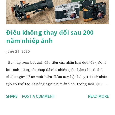
người đã sử dụng một chú hổ nuôi nhốt tại sở thú và chú
mèo cưng của mình làm mẫu. "Trường phái lãng mạn trong
hội h...
Điều không thay đổi sau 200
năm nhiếp ảnh
June 21, 2026
Bạn hãy xem bức ảnh đầu tiên của nhân loại dưới đây. Đó là
bức ảnh mà người chụp đã cần nhiều giờ, thậm chí có thể
nhiều ngày để nó xuất hiện. Hôm nay, hệ thống trí tuệ nhân
tạo có thể tạo ra hàng nghìn bức ảnh chỉ trong một giây.
Giữa hai cột mốc đó là một hành trình kéo dài hơn 200 năm
SHARE
POST A COMMENT
READ MORE
lịch sử nhiếp ảnh . Con người không ngừng tìm đủ mọi cách
để việc tạo ảnh nhanh lẹ hơn, dễ dàng hơn và hoàn hảo hơn.
Từ những tấm kim loại đầu tiên của Nicéphore Niépce , qua