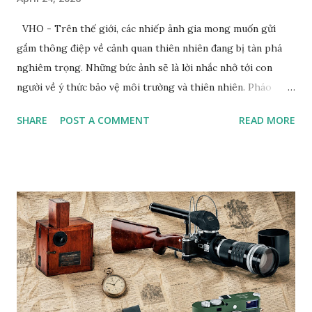
VHO - Trên thế giới, các nhiếp ảnh gia mong muốn gửi
gắm thông điệp về cảnh quan thiên nhiên đang bị tàn phá
nghiêm trọng. Những bức ảnh sẽ là lời nhắc nhở tới con
người về ý thức bảo vệ môi trường và thiên nhiên. Pháo
tuyết tạo ra tuyết nhân tạo tại khu nghỉ dưỡng trượt tuyết
SHARE
POST A COMMENT
READ MORE
Dolomites. Ảnh: Zed Nelson/Institute Khi nhiếp ảnh gia
Zed Nelson nhìn thấy bức tranh trên tường phía sau, ông đã
nói "hoàn hảo”. Bức tranh vẽ một chú hổ đang ngủ, nằm trên
một chiếc đệm nhung, lơ lửng giữa những tán lá và hoa màu
pastel. Nhiếp ảnh gia đến từ London này không nói "hoàn
hảo" theo nghĩa "được vẽ một cách điêu luyện"; mà là ẩn dụ
hoàn hảo cho mối quan hệ lý tưởng giữa con người và thiên
nhiên. Bức tranh gợi nhớ đến một tác phẩm nghệ thuật
khác: Chú hổ con đang chơi đùa với mẹ. Đây là tác phẩm của
họa sĩ trường phái lãng mạn người Pháp Eugene Delacroix,