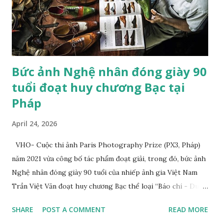
họa sĩ trường phái lãng mạn người Pháp Eugene Delacroix,
người đã sử dụng một chú hổ nuôi nhốt tại sở thú và chú
mèo cưng của mình làm mẫu. "Trường phái lãng mạn trong
hội h...
Bức ảnh Nghệ nhân đóng giày 90
tuổi đoạt huy chương Bạc tại
Pháp
April 24, 2026
VHO- Cuộc thi ảnh Paris Photography Prize (PX3, Pháp)
năm 2021 vừa công bố tác phẩm đoạt giải, trong đó, bức ảnh
Nghệ nhân đóng giày 90 tuổi của nhiếp ảnh gia Việt Nam
Trần Việt Văn đoạt huy chương Bạc thể loại “Báo chí - Du
lịch” (Press/Travel/Tourism). Tác giả cho biết, tác phẩm
SHARE
POST A COMMENT
READ MORE
đoạt giải của anh chụp nghệ nhân Trịnh Ngọc sống ở