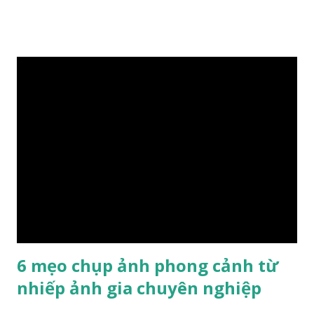
TP.HCM. Ông từng đóng giày cho Hoàng gia Campuchia và
nhiều người nổi tiếng ở Việt Nam. Tác phẩm “Nghệ nhân
đóng giày 90 tuổi” của nhiếp ảnh gia Trần Việt Văn Bộ ảnh
chụp nghệ nhân đóng giày Trịnh Ngọc của nhiếp ảnh gia
Trần Việt Văn cũng từng xuất bản trên web Private Photo
Revie w (Pháp), tạp chí Fstop (Mỹ) và đoạt giải Nhất cuộc
thi ảnh quốc tế lần thứ VII Concurso International De
Fotografia Alicante (Tây Ban Nha). Anh cũng là nhiếp ảnh
gia Việt Nam duy nhất đoạt giải PX3 của Pháp trong 8 năm
liên tiếp. B.T
6 mẹo chụp ảnh phong cảnh từ
nhiếp ảnh gia chuyên nghiệp