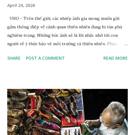
April 24, 2026
VHO - Trên thế giới, các nhiếp ảnh gia mong muốn gửi
gắm thông điệp về cảnh quan thiên nhiên đang bị tàn phá
nghiêm trọng. Những bức ảnh sẽ là lời nhắc nhở tới con
người về ý thức bảo vệ môi trường và thiên nhiên. Pháo
tuyết tạo ra tuyết nhân tạo tại khu nghỉ dưỡng trượt tuyết
SHARE
POST A COMMENT
READ MORE
Dolomites. Ảnh: Zed Nelson/Institute Khi nhiếp ảnh gia
Zed Nelson nhìn thấy bức tranh trên tường phía sau, ông đã
nói "hoàn hảo”. Bức tranh vẽ một chú hổ đang ngủ, nằm trên
một chiếc đệm nhung, lơ lửng giữa những tán lá và hoa màu
pastel. Nhiếp ảnh gia đến từ London này không nói "hoàn
hảo" theo nghĩa "được vẽ một cách điêu luyện"; mà là ẩn dụ
hoàn hảo cho mối quan hệ lý tưởng giữa con người và thiên
nhiên. Bức tranh gợi nhớ đến một tác phẩm nghệ thuật
khác: Chú hổ con đang chơi đùa với mẹ. Đây là tác phẩm của