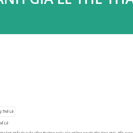
hế Lê