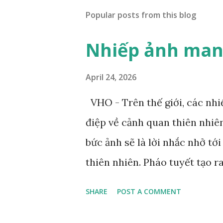
Popular posts from this blog
Nhiếp ảnh mang
April 24, 2026
VHO - Trên thế giới, các nh
điệp về cảnh quan thiên nhiê
bức ảnh sẽ là lời nhắc nhở tớ
thiên nhiên. Pháo tuyết tạo r
tuyết Dolomites. Ảnh: Zed Ne
SHARE
POST A COMMENT
Nelson nhìn thấy bức tranh tr
Bức tranh vẽ một chú hổ đan