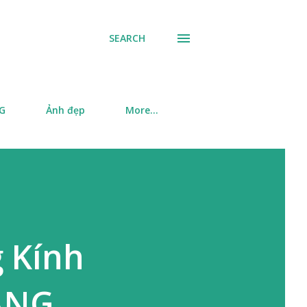
SEARCH
SG
Ảnh đẹp
More…
 Kính
ẮNG