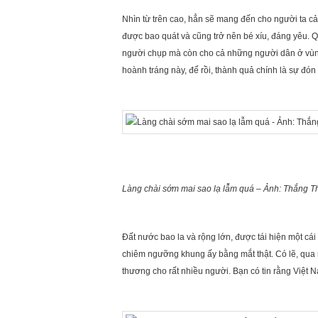
Nhìn từ trên cao, hẳn sẽ mang đến cho người ta 
được bao quát và cũng trở nên bé xíu, đáng yêu. Q
người chụp mà còn cho cả những người dân ở vùng
hoành tráng này, để rồi, thành quả chính là sự đó
Làng chài sớm mai sao lạ lẫm quá – Ảnh: Thắng T
Đất nước bao la và rộng lớn, được tái hiện một cái 
chiêm ngưỡng khung ấy bằng mắt thật. Có lẽ, qua 
thương cho rất nhiều người. Bạn có tin rằng Việt