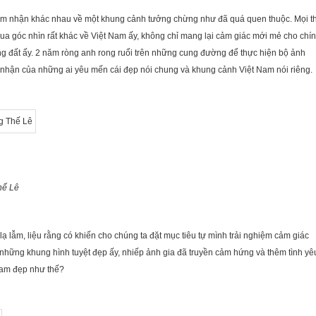
cảm nhận khác nhau về một khung cảnh tưởng chừng như đã quá quen thuộc. Mọi t
ua góc nhìn rất khác về Việt Nam ấy, không chỉ mang lại cảm giác mới mẻ cho chí
 đất ấy. 2 năm ròng anh rong ruổi trên những cung đường để thực hiện bộ ảnh
n nhận của những ai yêu mến cái đẹp nói chung và khung cảnh Việt Nam nói riêng.
hế Lê
lạ lẫm, liệu rằng có khiến cho chúng ta đặt mục tiêu tự mình trải nghiệm cảm giác
những khung hình tuyệt đẹp ấy, nhiếp ảnh gia đã truyền cảm hứng và thêm tình yê
 Nam đẹp như thế?