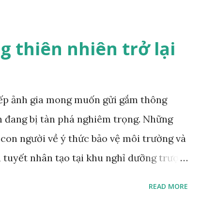
 thiên nhiên trở lại
iếp ảnh gia mong muốn gửi gắm thông
n đang bị tàn phá nghiêm trọng. Những
i con người về ý thức bảo vệ môi trường và
a tuyết nhân tạo tại khu nghỉ dưỡng trượt
lson/Institute Khi nhiếp ảnh gia Zed
READ MORE
ên tường phía sau, ông đã nói "hoàn hảo”.
g ngủ, nằm trên một chiếc đệm nhung, lơ