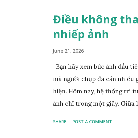
lửng giữa những tán lá và ho
Điều không tha
này không nói "hoàn hảo" the
nhiếp ảnh
là ẩn dụ hoàn hảo cho mối qu
nhiên. Bức tranh gợi nhớ đến
June 21, 2026
con đang chơi đùa với mẹ. Đâ
Bạn hãy xem bức ảnh đầu tiên
mạn người Pháp Eugene Delac
mà người chụp đã cần nhiều g
nhốt tại sở thú và chú mèo c
hiện. Hôm nay, hệ thống trí t
mạn trong hội h...
ảnh chỉ trong một giây. Giữa 
hơn 200 năm lịch sử nhiếp ản
SHARE
POST A COMMENT
cách để việc tạo ảnh nhanh l