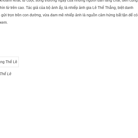
mọi khoảnh khắc từ cuộc sống thường ngày của những người dân làng chài, đến cung
ìn từ trên cao. Tác giả của bộ ảnh ấy, là nhiếp ảnh gia Lê Thế Thắng, biệt danh
im gửi trọn trên con đường, vừa đam mê nhiếp ảnh là nguồn cảm hứng bất tận để có
 xem.
 Thế Lê