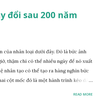
a màu pastel. Nhiếp ảnh gia đến từ London
y đổi sau 200 năm
o nghĩa "được vẽ một cách điêu luyện"; mà
an hệ lý tưởng giữa con người và thiên
 một tác phẩm nghệ thuật khác: Chú hổ
y là tác phẩm của họa sĩ trường phái lãng
 của nhân loại dưới đây. Đó là bức ảnh
roix, người đã sử dụng một chú hổ nuôi
iờ, thậm chí có thể nhiều ngày để nó xuất
ưng của mình làm mẫu. "Trường phái lãng
uệ nhân tạo có thể tạo ra hàng nghìn bức
hai cột mốc đó là một hành trình kéo dài
h . Con người không ngừng tìm đủ mọi
READ MORE
ẹ hơn, dễ dàng hơn và hoàn hảo hơn. Từ