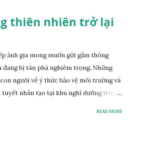
 thiên nhiên trở lại
iếp ảnh gia mong muốn gửi gắm thông
n đang bị tàn phá nghiêm trọng. Những
i con người về ý thức bảo vệ môi trường và
a tuyết nhân tạo tại khu nghỉ dưỡng trượt
lson/Institute Khi nhiếp ảnh gia Zed
READ MORE
ên tường phía sau, ông đã nói "hoàn hảo”.
g ngủ, nằm trên một chiếc đệm nhung, lơ