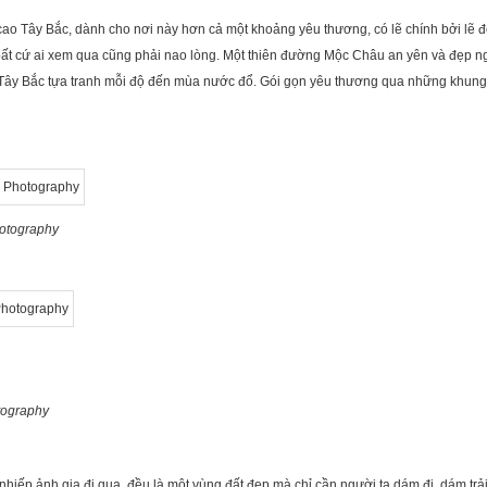
ao Tây Bắc, dành cho nơi này hơn cả một khoảng yêu thương, có lẽ chính bởi lẽ 
ất cứ ai xem qua cũng phải nao lòng. Một thiên đường Mộc Châu an yên và đẹp n
ây Bắc tựa tranh mỗi độ đến mùa nước đổ. Gói gọn yêu thương qua những khung
otography
tography
nhiếp ảnh gia đi qua, đều là một vùng đất đẹp mà chỉ cần người ta dám đi, dám trả