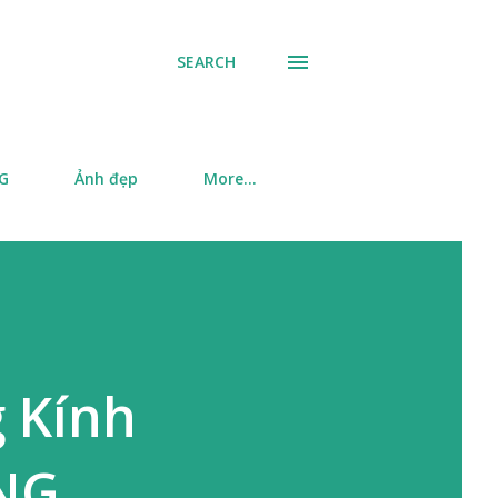
SEARCH
SG
Ảnh đẹp
More…
 Kính
NG