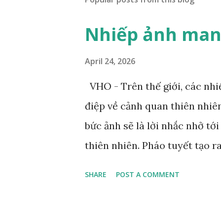
Nhiếp ảnh mang
April 24, 2026
VHO - Trên thế giới, các nh
điệp về cảnh quan thiên nhiê
bức ảnh sẽ là lời nhắc nhở tớ
thiên nhiên. Pháo tuyết tạo r
tuyết Dolomites. Ảnh: Zed Ne
SHARE
POST A COMMENT
Nelson nhìn thấy bức tranh tr
Bức tranh vẽ một chú hổ đan