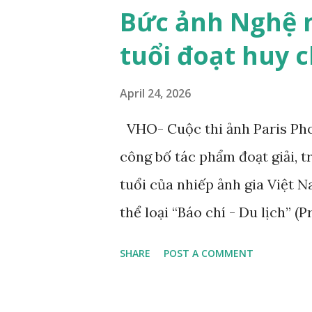
lửng giữa những tán lá và ho
Bức ảnh Nghệ 
này không nói "hoàn hảo" the
tuổi đoạt huy 
là ẩn dụ hoàn hảo cho mối qu
nhiên. Bức tranh gợi nhớ đến
April 24, 2026
con đang chơi đùa với mẹ. Đâ
VHO- Cuộc thi ảnh Paris Pho
mạn người Pháp Eugene Delac
công bố tác phẩm đoạt giải, 
nhốt tại sở thú và chú mèo c
tuổi của nhiếp ảnh gia Việt 
mạn trong hội h...
thể loại “Báo chí - Du lịch” (
tác phẩm đoạt giải của anh 
SHARE
POST A COMMENT
TP.HCM. Ông từng đóng giày 
nổi tiếng ở Việt Nam. Tác ph