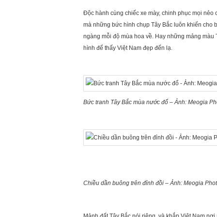
Độc hành cùng chiếc xe mày, chinh phục mọi nẻo c
mà những bức hình chụp Tây Bắc luôn khiến cho b
ngàng mỗi độ mùa hoa về. Hay những mảng màu T
hình để thấy Việt Nam đẹp đến lạ.
Bức tranh Tây Bắc mùa nước đổ – Ảnh: Meogia Ph
Chiều dần buông trên đỉnh đồi – Ảnh: Meogia Pho
Mảnh đất Tây Bắc nói riêng, và khắp Việt Nam nơi 