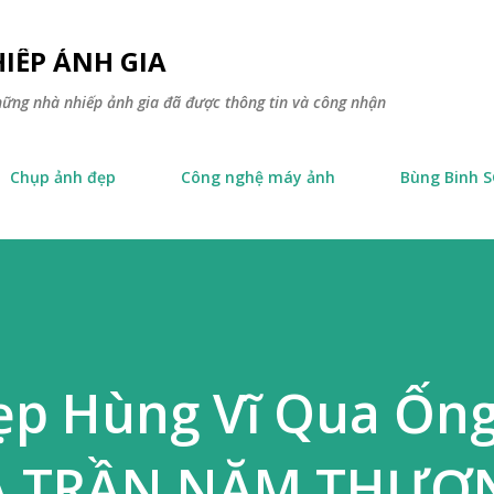
Skip to main content
IẾP ẢNH GIA
hững nhà nhiếp ảnh gia đã được thông tin và công nhận
Chụp ảnh đẹp
Công nghệ máy ảnh
Bùng Binh 
ẹp Hùng Vĩ Qua Ống
IẢ TRẦN NĂM THƯƠ