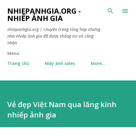
Skip to main content
NHIEPANHGIA.ORG -
NHIẾP ẢNH GIA
nhiepanhgia.org | chuyên trang tổng hợp những
nhà nhiếp ảnh gia đã được thông tin và công
nhận
Menu
Trang chủ
Máy ảnh sales
More…
Vẻ đẹp Việt Nam qua lăng kính
nhiếp ảnh gia