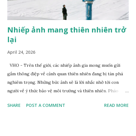
Nhiếp ảnh mang thiên nhiên trở
lại
April 24, 2026
VHO - Trên thế giới, các nhiếp ảnh gia mong muốn gửi
gắm thông điệp về cảnh quan thiên nhiên đang bị tàn phá
nghiêm trọng. Những bức ảnh sẽ là lời nhắc nhở tới con
người về ý thức bảo vệ môi trường và thiên nhiên. Pháo
tuyết tạo ra tuyết nhân tạo tại khu nghỉ dưỡng trượt tuyết
SHARE
POST A COMMENT
READ MORE
Dolomites. Ảnh: Zed Nelson/Institute Khi nhiếp ảnh gia
Zed Nelson nhìn thấy bức tranh trên tường phía sau, ông đã
nói "hoàn hảo”. Bức tranh vẽ một chú hổ đang ngủ, nằm trên
một chiếc đệm nhung, lơ lửng giữa những tán lá và hoa màu