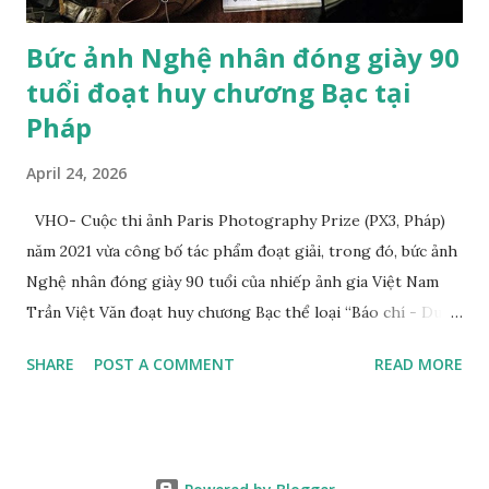
Bức ảnh Nghệ nhân đóng giày 90
tuổi đoạt huy chương Bạc tại
Pháp
April 24, 2026
VHO- Cuộc thi ảnh Paris Photography Prize (PX3, Pháp)
năm 2021 vừa công bố tác phẩm đoạt giải, trong đó, bức ảnh
Nghệ nhân đóng giày 90 tuổi của nhiếp ảnh gia Việt Nam
Trần Việt Văn đoạt huy chương Bạc thể loại “Báo chí - Du
lịch” (Press/Travel/Tourism). Tác giả cho biết, tác phẩm
SHARE
POST A COMMENT
READ MORE
đoạt giải của anh chụp nghệ nhân Trịnh Ngọc sống ở
TP.HCM. Ông từng đóng giày cho Hoàng gia Campuchia và
nhiều người nổi tiếng ở Việt Nam. Tác phẩm “Nghệ nhân
đóng giày 90 tuổi” của nhiếp ảnh gia Trần Việt Văn Bộ ảnh