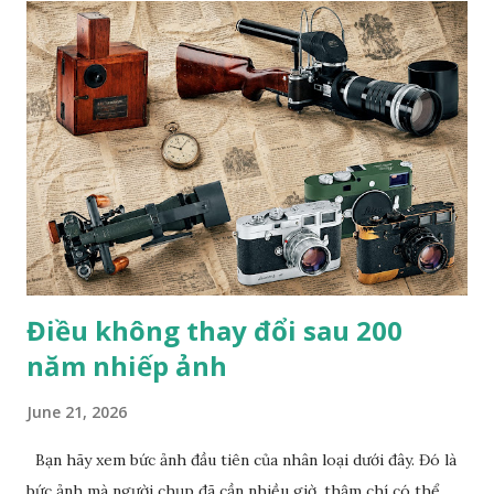
pastel. Nhiếp ảnh gia đến từ London này không nói "hoàn
hảo" theo nghĩa "được vẽ một cách điêu luyện"; mà là ẩn dụ
hoàn hảo cho mối quan hệ lý tưởng giữa con người và thiên
nhiên. Bức tranh gợi nhớ đến một tác phẩm nghệ thuật
khác: Chú hổ con đang chơi đùa với mẹ. Đây là tác phẩm của
họa sĩ trường phái lãng mạn người Pháp Eugene Delacroix,
người đã sử dụng một chú hổ nuôi nhốt tại sở thú và chú
mèo cưng của mình làm mẫu. "Trường phái lãng mạn trong
hội h...
Điều không thay đổi sau 200
năm nhiếp ảnh
June 21, 2026
Bạn hãy xem bức ảnh đầu tiên của nhân loại dưới đây. Đó là
bức ảnh mà người chụp đã cần nhiều giờ, thậm chí có thể