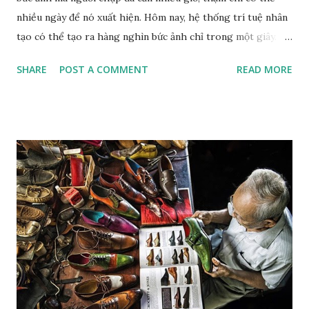
nhiều ngày để nó xuất hiện. Hôm nay, hệ thống trí tuệ nhân
tạo có thể tạo ra hàng nghìn bức ảnh chỉ trong một giây.
Giữa hai cột mốc đó là một hành trình kéo dài hơn 200 năm
SHARE
POST A COMMENT
READ MORE
lịch sử nhiếp ảnh . Con người không ngừng tìm đủ mọi cách
để việc tạo ảnh nhanh lẹ hơn, dễ dàng hơn và hoàn hảo hơn.
Từ những tấm kim loại đầu tiên của Nicéphore Niépce , qua
thời đại Leica, phim ảnh, máy ảnh số các loại, điện thoại
thông minh cho đến AI , dường như mọi cuộc cách mạng đều
hướng về cùng mục tiêu: rút ngắn khoảng cách giữa thế giới
thực tại và hình ảnh về nó. Nếu nhìn từ góc độ công nghệ,
chưa bao giờ việc tạo ra một bức ảnh lại dễ dàng như hôm
nay. Sau chừng ấy năm phát triển của nhiếp ảnh, khi mọi thứ
thay đổi, thì còn điều gì đó vẫn còn nguyên không? Hay nói
cách khác: khi việc tạo ra hình ảnh ngày càng dễ dàng hơn,
điều gì vẫn còn làm cho nhiếp ảnh trở nên có ý nghĩa?
Nicéphor...