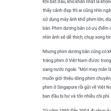
Khi bắt đầu, khó khăn nhất là khô
thấy cảnh đẹp thì ai cũng nhìn ng
sử dụng máy ảnh khổ phim lớn, dù
bản. Phim dương bản có ưu điểm ch
nhìn ảnh sẽ dễ thích, chụp xong hì
Nhưng phim dương bản cũng có khu
tráng phim ở Việt Nam được trong 
sang nước ngoài. “Một may mắn là
muốn giới thiệu dòng phim chuyên n
phim ở Singapore rồi gửi về Việt 
ban đầu bị hư và tốn nhiều chi phí
Từ năm 1995 đến 2004, đi chụp ở