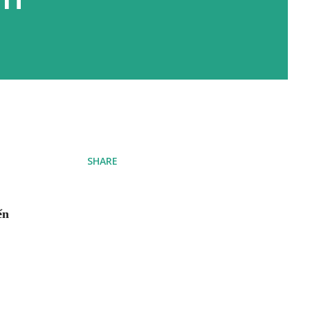
SHARE
ển