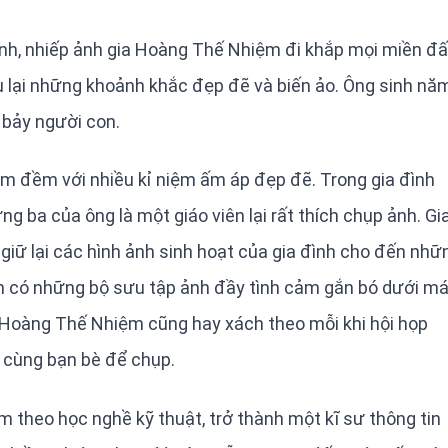
nh, nhiếp ảnh gia Hoàng Thế Nhiệm đi khắp mọi miền đấ
u lại những khoảnh khắc đẹp đẽ và biến ảo. Ông sinh nă
 bảy người con.
êm đềm với nhiều kỉ niệm ấm áp đẹp đẽ. Trong gia đình
ng ba của ông là một giáo viên lại rất thích chụp ảnh. Gi
giữ lại các hình ảnh sinh hoạt của gia đình cho đến nhữ
uôn có những bộ sưu tập ảnh đầy tình cảm gắn bó dưới má
 Hoàng Thế Nhiệm cũng hay xách theo mỗi khi hội họp
i cùng bạn bè để chụp.
 theo học nghề kỹ thuật, trở thành một kĩ sư thông tin