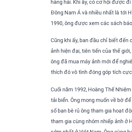
hàng hải. Khi ấy, có cơ hội được 
Đông Nam Á và nhiều nhất là tới 
1990, ông được xem các sách báo 
Cũng khi ấy, ban đầu chỉ biết đến 
ảnh hiện đại, tiên tiến của thế giớ
ông đã mua máy ảnh mới để nghiên 
thích đó vô tình đóng góp tích cự
Cuối năm 1992, Hoàng Thế Nhiệm xi
tải biển. Ông mong muốn về bờ để 
số bạn bè rủ ông tham gia hoạt độ
tham gia cùng nhóm nhiếp ảnh ở Hộ
sớm nhất ở Việt Nam. Ông cùng bạ