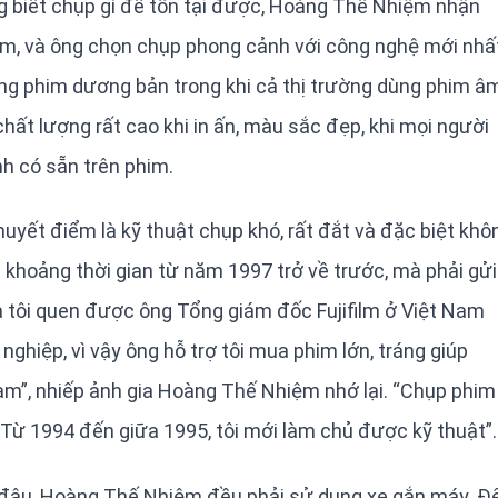
ng biết chụp gì để tồn tại được, Hoàng Thế Nhiệm nhận
ắm, và ông chọn chụp phong cảnh với công nghệ mới nhất
ng phim dương bản trong khi cả thị trường dùng phim â
ất lượng rất cao khi in ấn, màu sắc đẹp, khi mọi người
nh có sẵn trên phim.
yết điểm là kỹ thuật chụp khó, rất đắt và đặc biệt khô
khoảng thời gian từ năm 1997 trở về trước, mà phải gửi
 tôi quen được ông Tổng giám đốc Fujifilm ở Việt Nam
ghiệp, vì vậy ông hỗ trợ tôi mua phim lớn, tráng giúp
Nam”, nhiếp ảnh gia Hoàng Thế Nhiệm nhớ lại. “Chụp phim
. Từ 1994 đến giữa 1995, tôi mới làm chủ được kỹ thuật”.
 đâu, Hoàng Thế Nhiệm đều phải sử dụng xe gắn máy. Đ