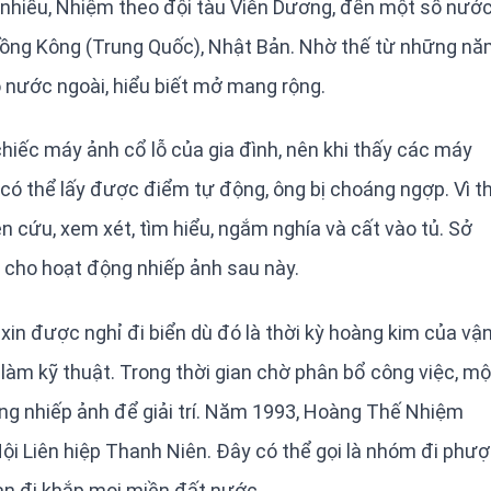
đi nhiều, Nhiệm theo đội tàu Viễn Dương, đến một số nướ
Hồng Kông (Trung Quốc), Nhật Bản. Nhờ thế từ những n
nước ngoài, hiểu biết mở mang rộng.
chiếc máy ảnh cổ lỗ của gia đình, nên khi thấy các máy
i, có thể lấy được điểm tự động, ông bị choáng ngợp. Vì th
cứu, xem xét, tìm hiểu, ngắm nghía và cất vào tủ. Sở
c cho hoạt động nhiếp ảnh sau này.
n được nghỉ đi biển dù đó là thời kỳ hoàng kim của vậ
làm kỹ thuật. Trong thời gian chờ phân bổ công việc, mộ
ng nhiếp ảnh để giải trí. Năm 1993, Hoàng Thế Nhiệm
i Liên hiệp Thanh Niên. Đây có thể gọi là nhóm đi phượ
n đi khắp mọi miền đất nước.