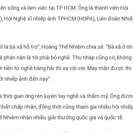
n sống và làm việc tại TP HCM. Ông là thành viên Hội
), Hội Nghệ sĩ nhiếp ảnh TPHCM (HOPA), Liên đoàn Nhiế
ất là bà xã hỗ trợ”, Hoàng Thế Nhiệm chia sẻ: “Bà xã ở n
à phàn nàn là tôi phải bỏ nghề. Thu nhập cũng có, không
i tiền từ nghề hàng hải thì xa vời vợi. May mắn được thị
ới nhiếp ảnh đến nay”.
à thời gian ông rèn luyện tay nghề và thẩm mỹ. Ông đượ
 nhất chấp nhận, đồng thời cũng tham gia nhiều hội nhiế
ế Nhiệm nhận nhiều giải thưởng quốc gia và quốc tế.