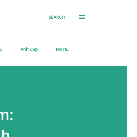
SEARCH
SG
Ảnh đẹp
More…
m:
nh