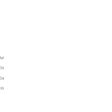
lại
Khi
hóa
ánh