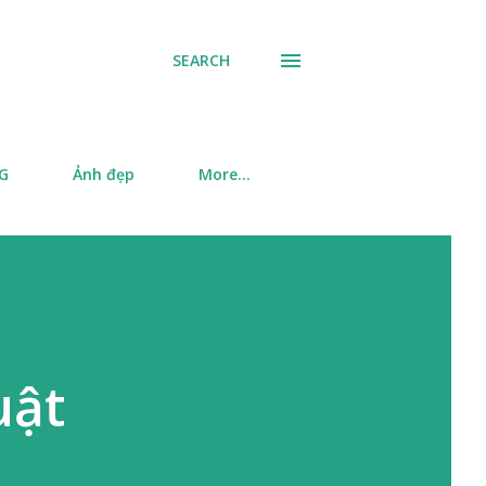
SEARCH
SG
Ảnh đẹp
More…
uật