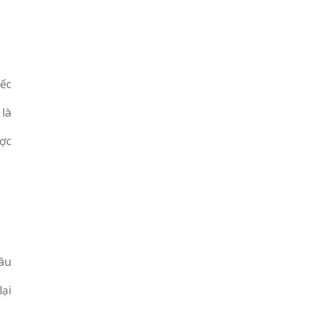
iếc
 là
ợc
lâu
lại