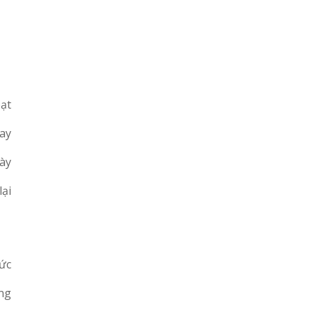
oạt
tay
ày
lại
hức
ng