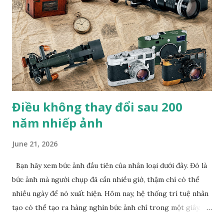
thi ảnh quốc tế lần thứ VII Concurso International De
Fotografia Alicante (Tây Ban Nha). Anh cũng là nhiếp ảnh
gia Việt Nam duy nhất đoạt giải PX3 của Pháp trong 8 năm
liên tiếp. B.T
Điều không thay đổi sau 200
năm nhiếp ảnh
June 21, 2026
Bạn hãy xem bức ảnh đầu tiên của nhân loại dưới đây. Đó là
bức ảnh mà người chụp đã cần nhiều giờ, thậm chí có thể
nhiều ngày để nó xuất hiện. Hôm nay, hệ thống trí tuệ nhân
tạo có thể tạo ra hàng nghìn bức ảnh chỉ trong một giây.
Giữa hai cột mốc đó là một hành trình kéo dài hơn 200 năm