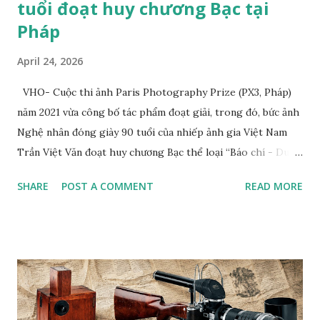
tuổi đoạt huy chương Bạc tại
Pháp
April 24, 2026
VHO- Cuộc thi ảnh Paris Photography Prize (PX3, Pháp)
năm 2021 vừa công bố tác phẩm đoạt giải, trong đó, bức ảnh
Nghệ nhân đóng giày 90 tuổi của nhiếp ảnh gia Việt Nam
Trần Việt Văn đoạt huy chương Bạc thể loại “Báo chí - Du
lịch” (Press/Travel/Tourism). Tác giả cho biết, tác phẩm
SHARE
POST A COMMENT
READ MORE
đoạt giải của anh chụp nghệ nhân Trịnh Ngọc sống ở
TP.HCM. Ông từng đóng giày cho Hoàng gia Campuchia và
nhiều người nổi tiếng ở Việt Nam. Tác phẩm “Nghệ nhân
đóng giày 90 tuổi” của nhiếp ảnh gia Trần Việt Văn Bộ ảnh
chụp nghệ nhân đóng giày Trịnh Ngọc của nhiếp ảnh gia
Trần Việt Văn cũng từng xuất bản trên web Private Photo
Revie w (Pháp), tạp chí Fstop (Mỹ) và đoạt giải Nhất cuộc