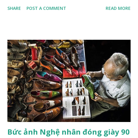
tuyết tạo ra tuyết nhân tạo tại khu nghỉ dưỡng trượt tuyết
SHARE
POST A COMMENT
READ MORE
Dolomites. Ảnh: Zed Nelson/Institute Khi nhiếp ảnh gia
Zed Nelson nhìn thấy bức tranh trên tường phía sau, ông đã
nói "hoàn hảo”. Bức tranh vẽ một chú hổ đang ngủ, nằm trên
một chiếc đệm nhung, lơ lửng giữa những tán lá và hoa màu
pastel. Nhiếp ảnh gia đến từ London này không nói "hoàn
hảo" theo nghĩa "được vẽ một cách điêu luyện"; mà là ẩn dụ
hoàn hảo cho mối quan hệ lý tưởng giữa con người và thiên
nhiên. Bức tranh gợi nhớ đến một tác phẩm nghệ thuật
khác: Chú hổ con đang chơi đùa với mẹ. Đây là tác phẩm của
họa sĩ trường phái lãng mạn người Pháp Eugene Delacroix,
người đã sử dụng một chú hổ nuôi nhốt tại sở thú và chú
mèo cưng của mình làm mẫu. "Trường phái lãng mạn trong
hội h...
Bức ảnh Nghệ nhân đóng giày 90