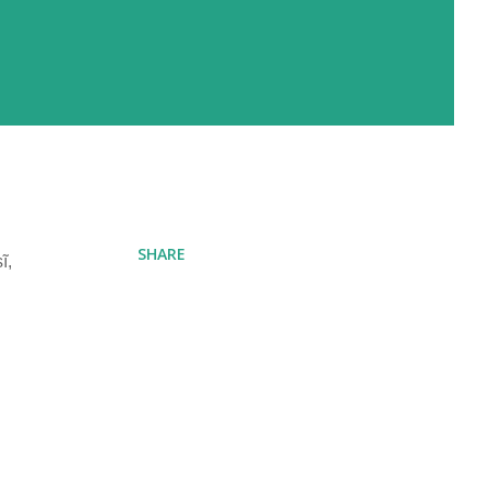
SHARE
ĩ,