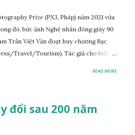
y là tác phẩm của họa sĩ trường phái lãng
tography Prize (PX3, Pháp) năm 2021 vừa
roix, người đã sử dụng một chú hổ nuôi
trong đó, bức ảnh Nghệ nhân đóng giày 90
ưng của mình làm mẫu. "Trường phái lãng
Nam Trần Việt Văn đoạt huy chương Bạc
Press/Travel/Tourism). Tác giả cho biết,
chụp nghệ nhân Trịnh Ngọc sống ở
READ MORE
cho Hoàng gia Campuchia và nhiều người
ẩm “Nghệ nhân đóng giày 90 tuổi” của
Bộ ảnh chụp nghệ nhân đóng giày Trịnh
y đổi sau 200 năm
Việt Văn cũng từng xuất bản trên web
 tạp chí Fstop (Mỹ) và đoạt giải Nhất