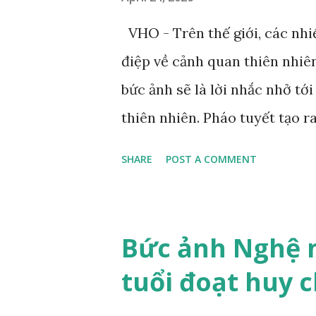
VHO - Trên thế giới, các nh
điệp về cảnh quan thiên nhiê
bức ảnh sẽ là lời nhắc nhở tớ
thiên nhiên. Pháo tuyết tạo r
tuyết Dolomites. Ảnh: Zed Ne
SHARE
POST A COMMENT
Nelson nhìn thấy bức tranh tr
Bức tranh vẽ một chú hổ đan
lửng giữa những tán lá và ho
Bức ảnh Nghệ 
này không nói "hoàn hảo" the
tuổi đoạt huy 
là ẩn dụ hoàn hảo cho mối qu
nhiên. Bức tranh gợi nhớ đến