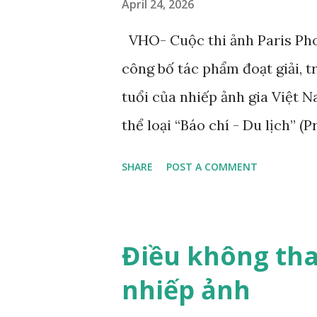
April 24, 2026
con đang chơi đùa với mẹ. Đâ
VHO- Cuộc thi ảnh Paris Pho
mạn người Pháp Eugene Delac
công bố tác phẩm đoạt giải, 
nhốt tại sở thú và chú mèo c
tuổi của nhiếp ảnh gia Việt 
mạn trong hội h...
thể loại “Báo chí - Du lịch” (
tác phẩm đoạt giải của anh 
SHARE
POST A COMMENT
TP.HCM. Ông từng đóng giày 
nổi tiếng ở Việt Nam. Tác ph
nhiếp ảnh gia Trần Việt Văn 
Điều không tha
Ngọc của nhiếp ảnh gia Trần 
nhiếp ảnh
Private Photo Revie w (Pháp),