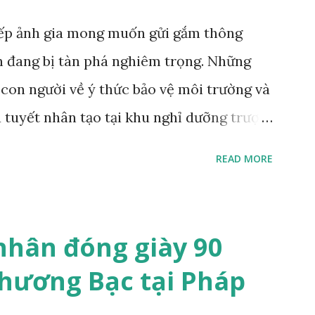
iếp ảnh gia mong muốn gửi gắm thông
n đang bị tàn phá nghiêm trọng. Những
i con người về ý thức bảo vệ môi trường và
a tuyết nhân tạo tại khu nghỉ dưỡng trượt
lson/Institute Khi nhiếp ảnh gia Zed
READ MORE
ên tường phía sau, ông đã nói "hoàn hảo”.
g ngủ, nằm trên một chiếc đệm nhung, lơ
a màu pastel. Nhiếp ảnh gia đến từ London
nhân đóng giày 90
o nghĩa "được vẽ một cách điêu luyện"; mà
chương Bạc tại Pháp
an hệ lý tưởng giữa con người và thiên
 một tác phẩm nghệ thuật khác: Chú hổ