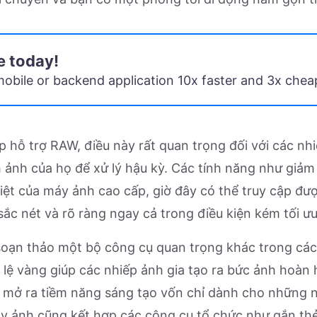
 today!
mobile or backend application 10x faster and 3x chea
hỗ trợ RAW, điều này rất quan trọng đối với các nhi
h ảnh của họ để xử lý hậu kỳ. Các tính năng như giảm
biệt của máy ảnh cao cấp, giờ đây có thể truy cập đư
ắc nét và rõ ràng ngay cả trong điều kiện kém tối ưu
oạn thảo một bộ công cụ quan trọng khác trong các
ỷ lệ vàng giúp các nhiếp ảnh gia tạo ra bức ảnh hoàn
u mở ra tiềm năng sáng tạo vốn chỉ dành cho những ng
y ảnh cũng kết hợp các công cụ tổ chức như gắn thẻ