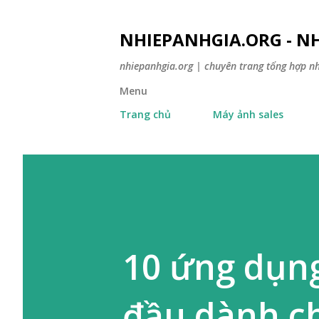
NHIEPANHGIA.ORG - NH
nhiepanhgia.org | chuyên trang tổng hợp n
Menu
Trang chủ
Máy ảnh sales
10 ứng dụn
đầu dành ch