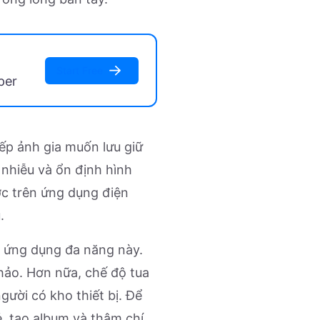
Start Free
per
ếp ảnh gia muốn lưu giữ
 nhiễu và ổn định hình
ợc trên ứng dụng điện
.
 ứng dụng đa năng này.
 hảo. Hơn nữa, chế độ tua
ười có kho thiết bị. Để
, tạo album và thậm chí