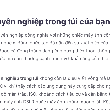
yên nghiệp trong túi của bạn
chuyên nghiệp đồng nghĩa với những chiếc máy ảnh c
g nghệ di động phức tạp đã dẫn đến sự xuất hiện của
 được cô đọng thành dạng ứng dụng điện thoại thôn
ớc mà còn thường cạnh tranh với khả năng của thiết
n nghiệp trong túi
không còn là điều viển vông mà là
hú vị khi thấy cách các ứng dụng này cung cấp cho 
 độ màn trập, ISO, khoảng cách tiêu cự và cân bằng 
ên máy ảnh DSLR hoặc máy ảnh không gương lật. Kết 
 di chuyển và bạn có một phòng tối di động nằm gọn t