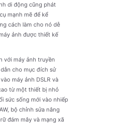
ảnh di động cũng phát
 cụ mạnh mẽ để kể
ằng cách làm cho nó dễ
 máy ảnh được thiết kế
nh với máy ảnh truyền
 dẫn cho mục đích sử
a vào máy ảnh DSLR và
ao từ một thiết bị nhỏ
ổi sức sống mới vào nhiếp
RAW, bộ chỉnh sửa nâng
u trữ đám mây và mạng xã