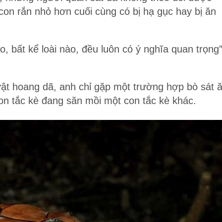
 con rắn nhỏ hơn cuối cùng có bị hạ gục hay bị ăn
, bất kể loài nào, đều luôn có ý nghĩa quan trọng”
ật hoang dã, anh chỉ gặp một trường hợp bò sát 
 con tắc kè đang săn mồi một con tắc kè khác.