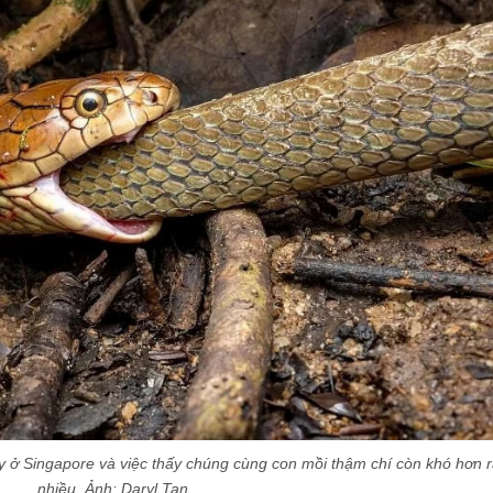
y ở Singapore và việc thấy chúng cùng con mồi thậm chí còn khó hơn r
nhiều. Ảnh:
Daryl Tan.