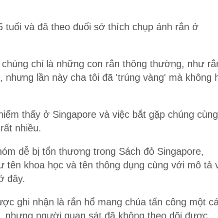
 tuổi và đã theo đuổi sở thích chụp ảnh rắn ở
 chúng chỉ là những con rắn thông thường, như rắ
, nhưng lần này cha tôi đã 'trúng vàng' mà không 
hiếm thấy ở Singapore và việc bắt gặp chúng cùng
rất nhiều.
hóm dễ bị tổn thương trong Sách đỏ Singapore,
hư tên khoa học và tên thông dụng cùng với mô tả 
ở đây.
ược ghi nhận là rắn hổ mang chúa tấn công một c
9, nhưng người quan sát đã không theo dõi được