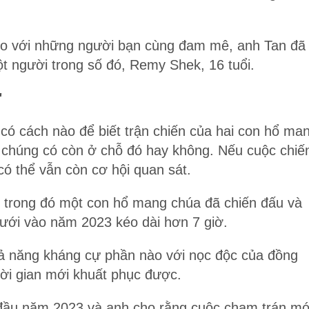
deo với những người bạn cùng đam mê, anh Tan đã
ột người trong số đó, Remy Shek, 16 tuổi.
"
 có cách nào để biết trận chiến của hai con hổ ma
ệu chúng có còn ở chỗ đó hay không. Nếu cuộc chiế
có thể vẫn còn cơ hội quan sát.
, trong đó một con hổ mang chúa đã chiến đấu và
 lưới vào năm 2023 kéo dài hơn 7 giờ.
 năng kháng cự phần nào với nọc độc của đồng
hời gian mới khuất phục được.
i đầu năm 2023 và anh cho rằng cuộc chạm trán mớ