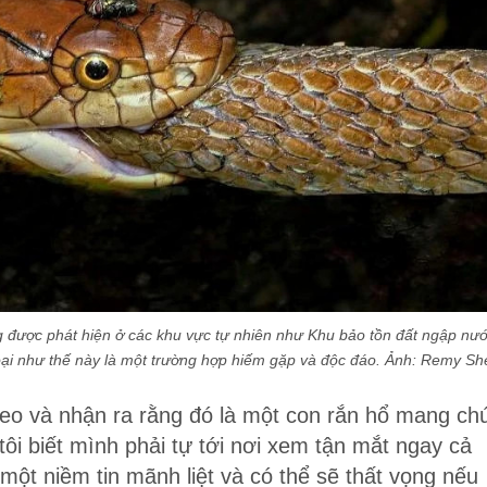
 được phát hiện ở các khu vực tự nhiên như Khu bảo tồn đất ngập nư
oại như thế này là một trường hợp hiếm gặp và độc đáo. Ảnh:
Remy Sh
deo và nhận ra rằng đó là một con rắn hổ mang ch
tôi biết mình phải tự tới nơi xem tận mắt ngay cả
 một niềm tin mãnh liệt và có thể sẽ thất vọng nếu