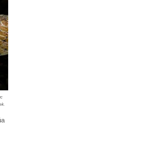
ớc
ek.
úa