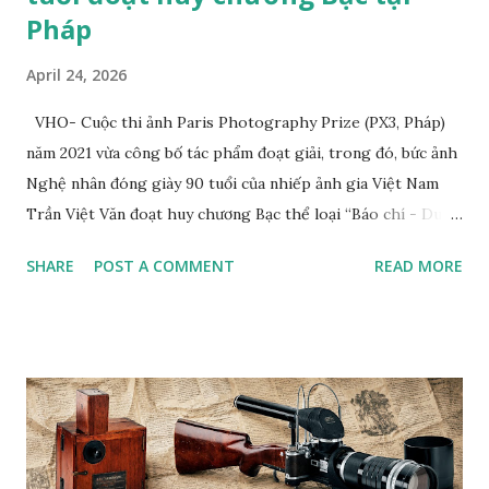
Pháp
April 24, 2026
VHO- Cuộc thi ảnh Paris Photography Prize (PX3, Pháp)
năm 2021 vừa công bố tác phẩm đoạt giải, trong đó, bức ảnh
Nghệ nhân đóng giày 90 tuổi của nhiếp ảnh gia Việt Nam
Trần Việt Văn đoạt huy chương Bạc thể loại “Báo chí - Du
lịch” (Press/Travel/Tourism). Tác giả cho biết, tác phẩm
SHARE
POST A COMMENT
READ MORE
đoạt giải của anh chụp nghệ nhân Trịnh Ngọc sống ở
TP.HCM. Ông từng đóng giày cho Hoàng gia Campuchia và
nhiều người nổi tiếng ở Việt Nam. Tác phẩm “Nghệ nhân
đóng giày 90 tuổi” của nhiếp ảnh gia Trần Việt Văn Bộ ảnh
chụp nghệ nhân đóng giày Trịnh Ngọc của nhiếp ảnh gia
Trần Việt Văn cũng từng xuất bản trên web Private Photo
Revie w (Pháp), tạp chí Fstop (Mỹ) và đoạt giải Nhất cuộc