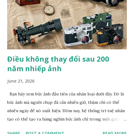
thi ảnh quốc tế lần thứ VII Concurso International De
Fotografia Alicante (Tây Ban Nha). Anh cũng là nhiếp ảnh
gia Việt Nam duy nhất đoạt giải PX3 của Pháp trong 8 năm
liên tiếp. B.T
Điều không thay đổi sau 200
năm nhiếp ảnh
June 21, 2026
Bạn hãy xem bức ảnh đầu tiên của nhân loại dưới đây. Đó là
bức ảnh mà người chụp đã cần nhiều giờ, thậm chí có thể
nhiều ngày để nó xuất hiện. Hôm nay, hệ thống trí tuệ nhân
tạo có thể tạo ra hàng nghìn bức ảnh chỉ trong một giây.
Giữa hai cột mốc đó là một hành trình kéo dài hơn 200 năm
SHARE
POST A COMMENT
READ MORE