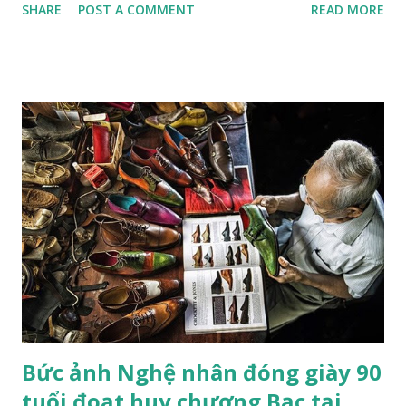
SHARE
POST A COMMENT
READ MORE
Dolomites. Ảnh: Zed Nelson/Institute Khi nhiếp ảnh gia
Zed Nelson nhìn thấy bức tranh trên tường phía sau, ông đã
nói "hoàn hảo”. Bức tranh vẽ một chú hổ đang ngủ, nằm trên
một chiếc đệm nhung, lơ lửng giữa những tán lá và hoa màu
pastel. Nhiếp ảnh gia đến từ London này không nói "hoàn
hảo" theo nghĩa "được vẽ một cách điêu luyện"; mà là ẩn dụ
hoàn hảo cho mối quan hệ lý tưởng giữa con người và thiên
nhiên. Bức tranh gợi nhớ đến một tác phẩm nghệ thuật
khác: Chú hổ con đang chơi đùa với mẹ. Đây là tác phẩm của
họa sĩ trường phái lãng mạn người Pháp Eugene Delacroix,
người đã sử dụng một chú hổ nuôi nhốt tại sở thú và chú
mèo cưng của mình làm mẫu. "Trường phái lãng mạn trong
hội h...
Bức ảnh Nghệ nhân đóng giày 90
tuổi đoạt huy chương Bạc tại