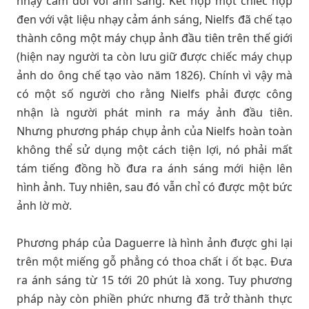
nhạy cảm đối với ánh sáng. Kết hợp một chiếc hộp
đen với vật liệu nhạy cảm ánh sáng, Nielfs đã chế tạo
thành công một máy chụp ảnh đầu tiên trên thế giới
(hiện nay người ta còn lưu giữ được chiếc máy chụp
ảnh do ông chế tạo vào năm 1826). Chính vì vậy mà
có một số người cho rằng Nielfs phải được công
nhận là người phát minh ra máy ảnh đầu tiên.
Nhưng phương pháp chụp ảnh của Nielfs hoàn toàn
không thể sử dụng một cách tiện lợi, nó phải mất
tám tiếng đồng hồ đưa ra ánh sáng mới hiện lên
hình ảnh. Tuy nhiên, sau đó vẫn chỉ có được một bức
ảnh lờ mờ.
Phương pháp của Daguerre là hình ảnh được ghi lại
trên một miếng gỗ phẳng có thoa chất i ốt bạc. Đưa
ra ánh sáng từ 15 tới 20 phút là xong. Tuy phương
pháp này còn phiền phức nhưng đã trở thành thực