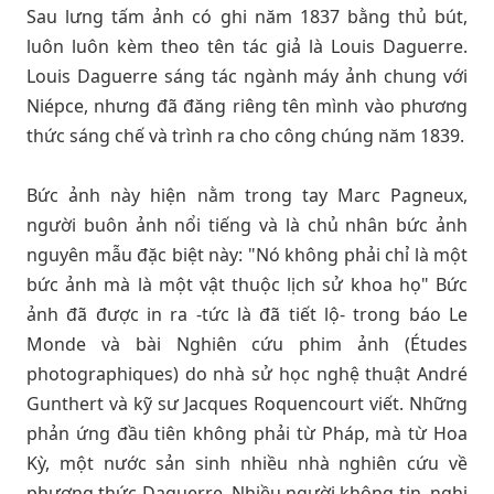
Sau lưng tấm ảnh có ghi năm 1837 bằng thủ bút,
luôn luôn kèm theo tên tác giả là Louis Daguerre.
Louis Daguerre sáng tác ngành máy ảnh chung với
Niépce, nhưng đã đăng riêng tên mình vào phương
thức sáng chế và trình ra cho công chúng năm 1839.
Bức ảnh này hiện nằm trong tay Marc Pagneux,
người buôn ảnh nổi tiếng và là chủ nhân bức ảnh
nguyên mẫu đặc biệt này: "Nó không phải chỉ là một
bức ảnh mà là một vật thuộc lịch sử khoa họ" Bức
ảnh đã được in ra -tức là đã tiết lộ- trong báo Le
Monde và bài Nghiên cứu phim ảnh (Études
photographiques) do nhà sử học nghệ thuật André
Gunthert và kỹ sư Jacques Roquencourt viết. Những
phản ứng đầu tiên không phải từ Pháp, mà từ Hoa
Kỳ, một nước sản sinh nhiều nhà nghiên cứu về
phương thức Daguerre. Nhiều người không tin, nghi