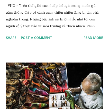
VHO - Trên thế giới, các nhiếp ảnh gia mong muốn gửi
gắm thông điệp về cảnh quan thiên nhiên đang bị tàn phá
nghiêm trọng. Những bức ảnh sẽ là lời nhắc nhở tới con
người về ý thức bảo vệ môi trường và thiên nhiên. Pháo
tuyết tạo ra tuyết nhân tạo tại khu nghỉ dưỡng trượt tuyết
SHARE
POST A COMMENT
READ MORE
Dolomites. Ảnh: Zed Nelson/Institute Khi nhiếp ảnh gia
Zed Nelson nhìn thấy bức tranh trên tường phía sau, ông đã
nói "hoàn hảo”. Bức tranh vẽ một chú hổ đang ngủ, nằm trên
một chiếc đệm nhung, lơ lửng giữa những tán lá và hoa màu
pastel. Nhiếp ảnh gia đến từ London này không nói "hoàn
hảo" theo nghĩa "được vẽ một cách điêu luyện"; mà là ẩn dụ
hoàn hảo cho mối quan hệ lý tưởng giữa con người và thiên
nhiên. Bức tranh gợi nhớ đến một tác phẩm nghệ thuật
khác: Chú hổ con đang chơi đùa với mẹ. Đây là tác phẩm của
họa sĩ trường phái lãng mạn người Pháp Eugene Delacroix,
người đã sử dụng một chú hổ nuôi nhốt tại sở thú và chú