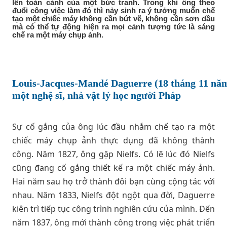
lên toàn cảnh của một bức tranh. Trong khi ông theo
đuổi công việc làm đó thì nảy sinh ra ý tưởng muốn chế
tạo một chiếc máy không cần bút vẽ, không cần sơn dầu
mà có thể tự động hiện ra mọi cảnh tượng tức là sáng
chế ra một máy chụp ảnh.
Louis-Jacques-Mandé Daguerre (18 tháng 11 năm 
một nghệ sĩ, nhà vật lý học người Pháp
Sự cố gắng của ông lúc đầu nhắm chế tạo ra một
chiếc máy chụp ảnh thực dụng đã không thành
công. Năm 1827, ông gặp Nielfs. Có lẽ lúc đó Nielfs
cũng đang cố gắng thiết kế ra một chiếc máy ảnh.
Hai năm sau họ trở thành đôi bạn cùng cộng tác với
nhau. Năm 1833, Nielfs đột ngột qua đời, Daguerre
kiên trì tiếp tục công trình nghiên cứu của mình. Đến
năm 1837, ông mới thành công trong việc phát triển