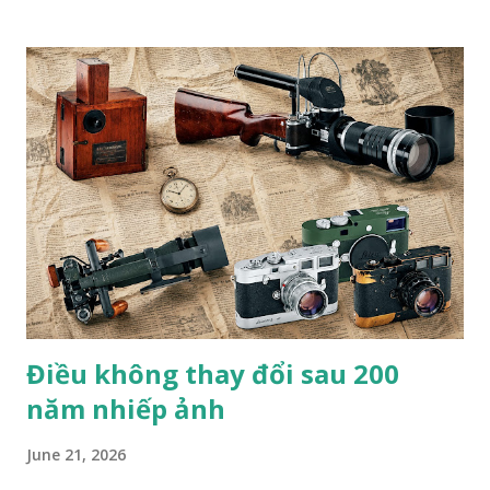
nhiều người nổi tiếng ở Việt Nam. Tác phẩm “Nghệ nhân
đóng giày 90 tuổi” của nhiếp ảnh gia Trần Việt Văn Bộ ảnh
chụp nghệ nhân đóng giày Trịnh Ngọc của nhiếp ảnh gia
Trần Việt Văn cũng từng xuất bản trên web Private Photo
Revie w (Pháp), tạp chí Fstop (Mỹ) và đoạt giải Nhất cuộc
thi ảnh quốc tế lần thứ VII Concurso International De
Fotografia Alicante (Tây Ban Nha). Anh cũng là nhiếp ảnh
gia Việt Nam duy nhất đoạt giải PX3 của Pháp trong 8 năm
liên tiếp. B.T
Điều không thay đổi sau 200
năm nhiếp ảnh
June 21, 2026