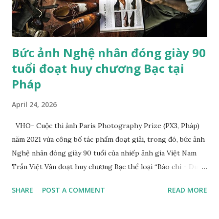
mèo cưng của mình làm mẫu. "Trường phái lãng mạn trong
hội h...
Bức ảnh Nghệ nhân đóng giày 90
tuổi đoạt huy chương Bạc tại
Pháp
April 24, 2026
VHO- Cuộc thi ảnh Paris Photography Prize (PX3, Pháp)
năm 2021 vừa công bố tác phẩm đoạt giải, trong đó, bức ảnh
Nghệ nhân đóng giày 90 tuổi của nhiếp ảnh gia Việt Nam
Trần Việt Văn đoạt huy chương Bạc thể loại “Báo chí - Du
lịch” (Press/Travel/Tourism). Tác giả cho biết, tác phẩm
SHARE
POST A COMMENT
READ MORE
đoạt giải của anh chụp nghệ nhân Trịnh Ngọc sống ở
TP.HCM. Ông từng đóng giày cho Hoàng gia Campuchia và