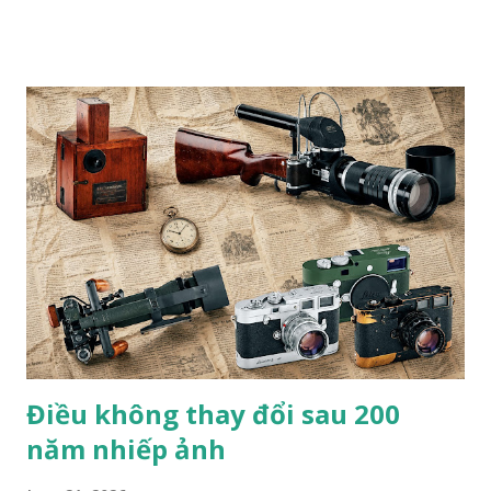
Zed Nelson nhìn thấy bức tranh trên tường phía sau, ông đã
nói "hoàn hảo”. Bức tranh vẽ một chú hổ đang ngủ, nằm trên
một chiếc đệm nhung, lơ lửng giữa những tán lá và hoa màu
pastel. Nhiếp ảnh gia đến từ London này không nói "hoàn
hảo" theo nghĩa "được vẽ một cách điêu luyện"; mà là ẩn dụ
hoàn hảo cho mối quan hệ lý tưởng giữa con người và thiên
nhiên. Bức tranh gợi nhớ đến một tác phẩm nghệ thuật
khác: Chú hổ con đang chơi đùa với mẹ. Đây là tác phẩm của
họa sĩ trường phái lãng mạn người Pháp Eugene Delacroix,
người đã sử dụng một chú hổ nuôi nhốt tại sở thú và chú
mèo cưng của mình làm mẫu. "Trường phái lãng mạn trong
hội h...
Điều không thay đổi sau 200
năm nhiếp ảnh