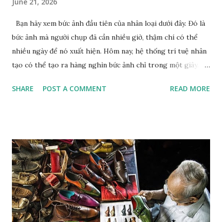
June 21, 2026
Bạn hãy xem bức ảnh đầu tiên của nhân loại dưới đây. Đó là
bức ảnh mà người chụp đã cần nhiều giờ, thậm chí có thể
nhiều ngày để nó xuất hiện. Hôm nay, hệ thống trí tuệ nhân
tạo có thể tạo ra hàng nghìn bức ảnh chỉ trong một giây.
Giữa hai cột mốc đó là một hành trình kéo dài hơn 200 năm
SHARE
POST A COMMENT
READ MORE
lịch sử nhiếp ảnh . Con người không ngừng tìm đủ mọi cách
để việc tạo ảnh nhanh lẹ hơn, dễ dàng hơn và hoàn hảo hơn.
Từ những tấm kim loại đầu tiên của Nicéphore Niépce , qua
thời đại Leica, phim ảnh, máy ảnh số các loại, điện thoại
thông minh cho đến AI , dường như mọi cuộc cách mạng đều
hướng về cùng mục tiêu: rút ngắn khoảng cách giữa thế giới
thực tại và hình ảnh về nó. Nếu nhìn từ góc độ công nghệ,
chưa bao giờ việc tạo ra một bức ảnh lại dễ dàng như hôm
nay. Sau chừng ấy năm phát triển của nhiếp ảnh, khi mọi thứ
thay đổi, thì còn điều gì đó vẫn còn nguyên không? Hay nói