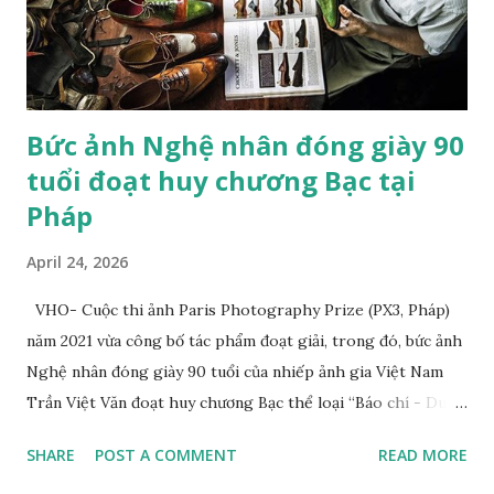
cách khác: khi việc tạo ra hình ảnh ngày càng dễ dàng hơn,
điều gì vẫn còn làm cho nhiếp ảnh trở nên có ý nghĩa?
Nicéphor...
Bức ảnh Nghệ nhân đóng giày 90
tuổi đoạt huy chương Bạc tại
Pháp
April 24, 2026
VHO- Cuộc thi ảnh Paris Photography Prize (PX3, Pháp)
năm 2021 vừa công bố tác phẩm đoạt giải, trong đó, bức ảnh
Nghệ nhân đóng giày 90 tuổi của nhiếp ảnh gia Việt Nam
Trần Việt Văn đoạt huy chương Bạc thể loại “Báo chí - Du
lịch” (Press/Travel/Tourism). Tác giả cho biết, tác phẩm
SHARE
POST A COMMENT
READ MORE
đoạt giải của anh chụp nghệ nhân Trịnh Ngọc sống ở