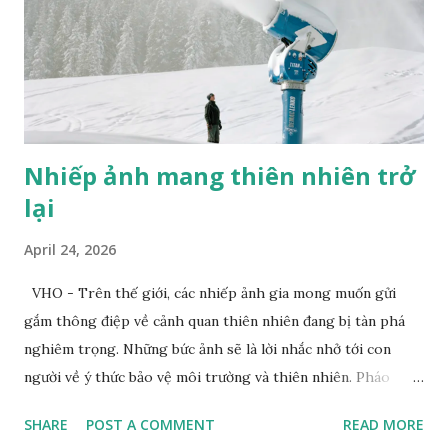
Nhiếp ảnh mang thiên nhiên trở
lại
April 24, 2026
VHO - Trên thế giới, các nhiếp ảnh gia mong muốn gửi
gắm thông điệp về cảnh quan thiên nhiên đang bị tàn phá
nghiêm trọng. Những bức ảnh sẽ là lời nhắc nhở tới con
người về ý thức bảo vệ môi trường và thiên nhiên. Pháo
tuyết tạo ra tuyết nhân tạo tại khu nghỉ dưỡng trượt tuyết
SHARE
POST A COMMENT
READ MORE
Dolomites. Ảnh: Zed Nelson/Institute Khi nhiếp ảnh gia