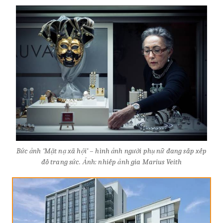
Bức ảnh ‘Mặt nạ xã hội’ – hình ảnh người phụ nữ đang sắp xếp
đồ trang sức. Ảnh: nhiếp ảnh gia Marius Veith