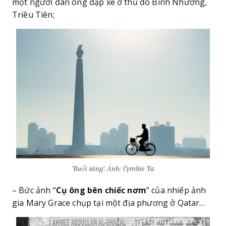
một người đàn ông đạp xe ở thủ đô Bình Nhưỡng,
Triều Tiên;
‘Buổi sáng’. Ảnh: Cymbie Ya
– Bức ảnh “
Cụ ông bên chiếc nơm
” của nhiếp ảnh
gia Mary Grace chụp tại một địa phương ở Qatar…