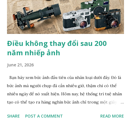
gia Việt Nam duy nhất đoạt giải PX3 của Pháp trong 8 năm
liên tiếp. B.T
Điều không thay đổi sau 200
năm nhiếp ảnh
June 21, 2026
Bạn hãy xem bức ảnh đầu tiên của nhân loại dưới đây. Đó là
bức ảnh mà người chụp đã cần nhiều giờ, thậm chí có thể
nhiều ngày để nó xuất hiện. Hôm nay, hệ thống trí tuệ nhân
tạo có thể tạo ra hàng nghìn bức ảnh chỉ trong một giây.
Giữa hai cột mốc đó là một hành trình kéo dài hơn 200 năm
SHARE
POST A COMMENT
READ MORE
lịch sử nhiếp ảnh . Con người không ngừng tìm đủ mọi cách
để việc tạo ảnh nhanh lẹ hơn, dễ dàng hơn và hoàn hảo hơn.