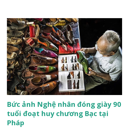
nói "hoàn hảo”. Bức tranh vẽ một chú hổ đang ngủ, nằm trên
một chiếc đệm nhung, lơ lửng giữa những tán lá và hoa màu
pastel. Nhiếp ảnh gia đến từ London này không nói "hoàn
hảo" theo nghĩa "được vẽ một cách điêu luyện"; mà là ẩn dụ
hoàn hảo cho mối quan hệ lý tưởng giữa con người và thiên
nhiên. Bức tranh gợi nhớ đến một tác phẩm nghệ thuật
khác: Chú hổ con đang chơi đùa với mẹ. Đây là tác phẩm của
họa sĩ trường phái lãng mạn người Pháp Eugene Delacroix,
người đã sử dụng một chú hổ nuôi nhốt tại sở thú và chú
mèo cưng của mình làm mẫu. "Trường phái lãng mạn trong
hội h...
Bức ảnh Nghệ nhân đóng giày 90
tuổi đoạt huy chương Bạc tại
Pháp