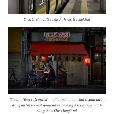
Chuyến tàu cuối cùng. Ảnh: Chris Jongkind
Bức ảnh ‘Bữa tuối muộn’ – miêu tả hình ảnh hai doanh nhân
đang ăn tối tại một quán ăn ven đường ở Tokyo vào lúc 1h
sáng. Ảnh: Chris Jongkind