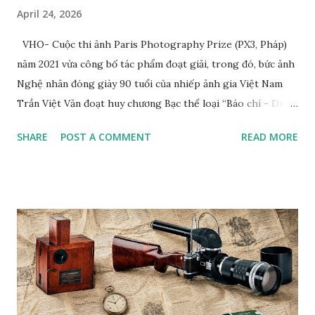
April 24, 2026
VHO- Cuộc thi ảnh Paris Photography Prize (PX3, Pháp)
năm 2021 vừa công bố tác phẩm đoạt giải, trong đó, bức ảnh
Nghệ nhân đóng giày 90 tuổi của nhiếp ảnh gia Việt Nam
Trần Việt Văn đoạt huy chương Bạc thể loại “Báo chí - Du
lịch” (Press/Travel/Tourism). Tác giả cho biết, tác phẩm
SHARE
POST A COMMENT
READ MORE
đoạt giải của anh chụp nghệ nhân Trịnh Ngọc sống ở
TP.HCM. Ông từng đóng giày cho Hoàng gia Campuchia và
nhiều người nổi tiếng ở Việt Nam. Tác phẩm “Nghệ nhân
đóng giày 90 tuổi” của nhiếp ảnh gia Trần Việt Văn Bộ ảnh
chụp nghệ nhân đóng giày Trịnh Ngọc của nhiếp ảnh gia
Trần Việt Văn cũng từng xuất bản trên web Private Photo
Revie w (Pháp), tạp chí Fstop (Mỹ) và đoạt giải Nhất cuộc
thi ảnh quốc tế lần thứ VII Concurso International De
Fotografia Alicante (Tây Ban Nha). Anh cũng là nhiếp ảnh