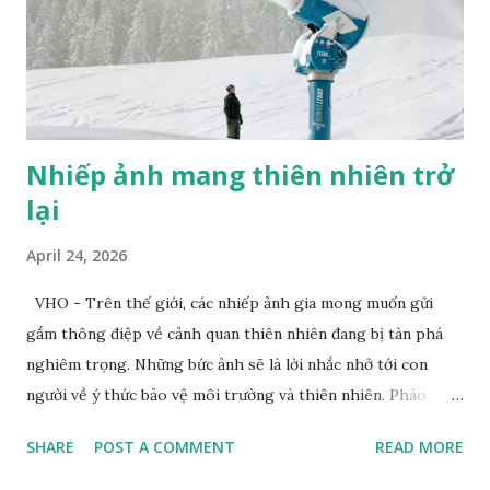
Nhiếp ảnh mang thiên nhiên trở
lại
April 24, 2026
VHO - Trên thế giới, các nhiếp ảnh gia mong muốn gửi
gắm thông điệp về cảnh quan thiên nhiên đang bị tàn phá
nghiêm trọng. Những bức ảnh sẽ là lời nhắc nhở tới con
người về ý thức bảo vệ môi trường và thiên nhiên. Pháo
tuyết tạo ra tuyết nhân tạo tại khu nghỉ dưỡng trượt tuyết
SHARE
POST A COMMENT
READ MORE
Dolomites. Ảnh: Zed Nelson/Institute Khi nhiếp ảnh gia
Zed Nelson nhìn thấy bức tranh trên tường phía sau, ông đã