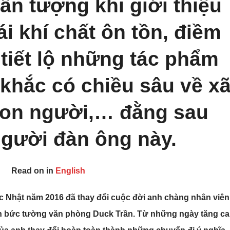
ấn tượng khi giới thiệu
ái khí chất ôn tồn, điềm
tiết lộ những tác phẩm
 khắc có chiều sâu về x
 con người,… đằng sau
người đàn ông này.
Read on in
English
c Nhật năm 2016 đã thay đổi cuộc đời anh chàng nhân viên
ốn bức tường văn phòng Duck Trần. Từ những ngày tăng ca