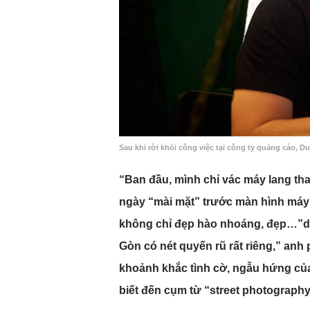
Sau khi rời khỏi công việc tại công ty quảng cáo, 
“Ban đầu, mình chỉ vác máy lang th
ngày “mài mặt” trước màn hình máy 
không chỉ đẹp hào nhoáng, đẹp…”du 
Gòn có nét quyến rũ rất riêng,” anh 
khoảnh khắc tình cờ, ngẫu hứng của 
biết đến cụm từ “street photography