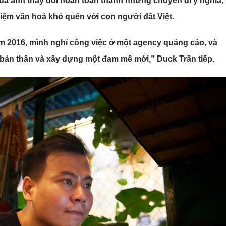
của anh thay đổi hoàn toàn thành những chuyến đi ý nghĩa,
iệm văn hoá khó quên với con người đất Việt.
 2016, mình nghỉ công việc ở một agency quảng cáo, và
 bản thân và xây dựng một đam mê mới,” Duck Trần tiếp.