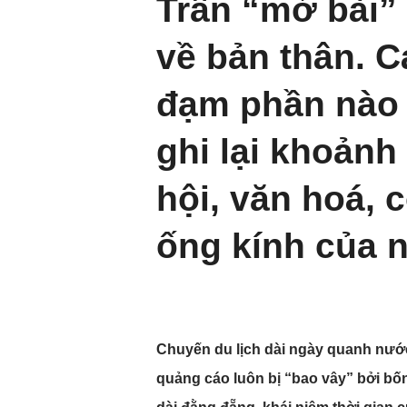
Trần “mở bài” 
về bản thân. C
đạm phần nào 
ghi lại khoảnh
hội, văn hoá,
ống kính của 
Chuyến du lịch dài ngày quanh nướ
quảng cáo luôn bị “bao vây” bởi b