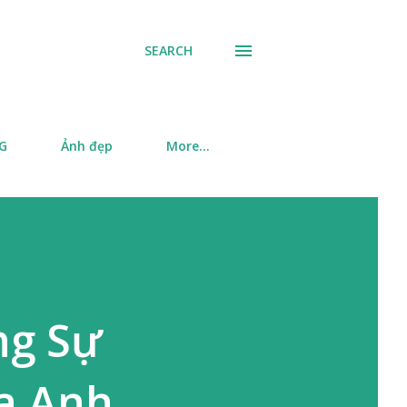
SEARCH
SG
Ảnh đẹp
More…
ng Sự
a Anh