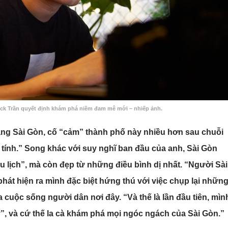
Duck Trần quyết định khám phá niềm đam mê mới – nhiếp ảnh.
ang Sài Gòn, cố “cảm” thành phố này nhiều hơn sau chuỗi
tính.” Song khác với suy nghĩ ban đầu của anh, Sài Gòn
lịch”, mà còn đẹp từ những điều bình dị nhất. “Người Sài
phát hiện ra mình đặc biệt hứng thú với việc chụp lại nhữn
cuộc sống người dân nơi đây. “Và thế là lần đầu tiên, mìn
”, và cứ thế la cà khám phá mọi ngóc ngách của Sài Gòn.”