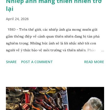
Nhiếp ảnh mang thiên nhiên trở
lại
April 24, 2026
VHO - Trên thế giới, các nhiếp ảnh gia mong muốn gửi
gắm thông điệp về cảnh quan thiên nhiên đang bị tàn phá
nghiêm trọng. Những bức ảnh sẽ là lời nhắc nhở tới con
người về ý thức bảo vệ môi trường và thiên nhiên. Pháo
tuyết tạo ra tuyết nhân tạo tại khu nghỉ dưỡng trượt tuyết
SHARE
POST A COMMENT
READ MORE
Dolomites. Ảnh: Zed Nelson/Institute Khi nhiếp ảnh gia
Zed Nelson nhìn thấy bức tranh trên tường phía sau, ông đã
nói "hoàn hảo”. Bức tranh vẽ một chú hổ đang ngủ, nằm trên
một chiếc đệm nhung, lơ lửng giữa những tán lá và hoa màu
pastel. Nhiếp ảnh gia đến từ London này không nói "hoàn
hảo" theo nghĩa "được vẽ một cách điêu luyện"; mà là ẩn dụ
hoàn hảo cho mối quan hệ lý tưởng giữa con người và thiên