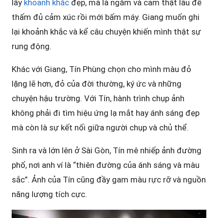
lấy
khoảnh khắc
đẹp, mà là ngắm và cảm thật lâu để
thấm đủ cảm xúc rồi mới bấm máy. Giang muốn ghi
lại khoảnh khắc và kể câu chuyện khiến mình thật sự
rung động.
Khác với Giang, Tín Phùng chọn cho mình màu đỏ
lặng lẽ hơn, đỏ của đời thường, ký ức và những
chuyện hậu trường. Với Tín, hành trình chụp ảnh
không phải đi tìm hiệu ứng lạ mắt hay ánh sáng đẹp
mà còn là sự kết nối giữa người chụp và chủ thể.
Sinh ra và lớn lên ở Sài Gòn, Tín mê nhiếp ảnh đường
phố, nơi anh ví là “thiên đường của ánh sáng và màu
sắc”. Ảnh của Tín cũng đầy gam màu rực rỡ và nguồn
năng lượng tích cực.