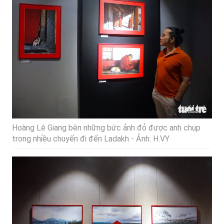
Hoàng Lê Giang bên những bức ảnh đỏ được anh chụp
trong nhiều chuyến đi đến Ladakh - Ảnh: H.VY