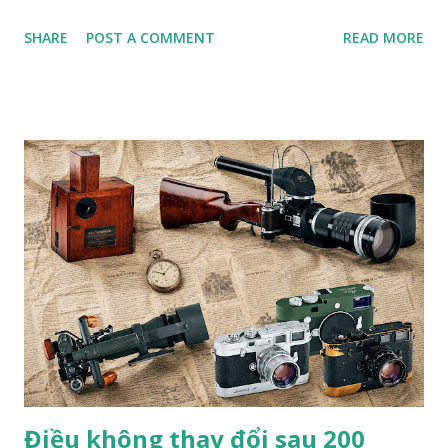
lịch” (Press/Travel/Tourism). Tác giả cho biết, tác phẩm
SHARE
POST A COMMENT
READ MORE
đoạt giải của anh chụp nghệ nhân Trịnh Ngọc sống ở
TP.HCM. Ông từng đóng giày cho Hoàng gia Campuchia và
nhiều người nổi tiếng ở Việt Nam. Tác phẩm “Nghệ nhân
đóng giày 90 tuổi” của nhiếp ảnh gia Trần Việt Văn Bộ ảnh
chụp nghệ nhân đóng giày Trịnh Ngọc của nhiếp ảnh gia
Trần Việt Văn cũng từng xuất bản trên web Private Photo
Revie w (Pháp), tạp chí Fstop (Mỹ) và đoạt giải Nhất cuộc
thi ảnh quốc tế lần thứ VII Concurso International De
Fotografia Alicante (Tây Ban Nha). Anh cũng là nhiếp ảnh
gia Việt Nam duy nhất đoạt giải PX3 của Pháp trong 8 năm
liên tiếp. B.T
Điều không thay đổi sau 200