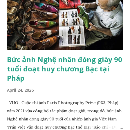
nhiên. Bức tranh gợi nhớ đến một tác phẩm nghệ thuật
khác: Chú hổ con đang chơi đùa với mẹ. Đây là tác phẩm của
họa sĩ trường phái lãng mạn người Pháp Eugene Delacroix,
người đã sử dụng một chú hổ nuôi nhốt tại sở thú và chú
mèo cưng của mình làm mẫu. "Trường phái lãng mạn trong
hội h...
Bức ảnh Nghệ nhân đóng giày 90
tuổi đoạt huy chương Bạc tại
Pháp
April 24, 2026
VHO- Cuộc thi ảnh Paris Photography Prize (PX3, Pháp)
năm 2021 vừa công bố tác phẩm đoạt giải, trong đó, bức ảnh
Nghệ nhân đóng giày 90 tuổi của nhiếp ảnh gia Việt Nam
Trần Việt Văn đoạt huy chương Bạc thể loại “Báo chí - Du