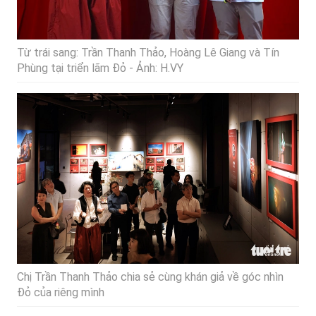
Từ trái sang: Trần Thanh Thảo, Hoàng Lê Giang và Tín
Phùng tại triển lãm Đỏ - Ảnh: H.VY
Chị Trần Thanh Thảo chia sẻ cùng khán giả về góc nhìn
Đỏ của riêng mình