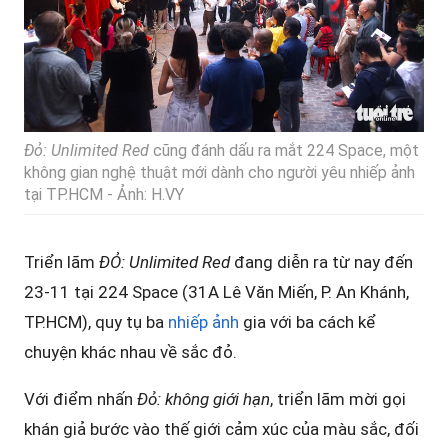
Đỏ: Unlimited Red
cũng đánh dấu ra mắt 224 Space, một
không gian nghệ thuật mới dành cho người yêu nhiếp ảnh
tại TP.HCM - Ảnh: H.VY
Triển lãm
ĐỎ: Unlimited Red
đang diễn ra từ nay đến
23-11 tại 224 Space (31A Lê Văn Miến, P. An Khánh,
TP.HCM), quy tụ ba
nhiếp ảnh
gia với ba cách kể
chuyện khác nhau về sắc đỏ.
Với điểm nhấn
Đỏ: không giới hạn
, triển lãm mời gọi
khán giả bước vào thế giới cảm xúc của màu sắc, đối