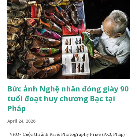
pastel. Nhiếp ảnh gia đến từ London này không nói "hoàn
hảo" theo nghĩa "được vẽ một cách điêu luyện"; mà là ẩn dụ
hoàn hảo cho mối quan hệ lý tưởng giữa con người và thiên
nhiên. Bức tranh gợi nhớ đến một tác phẩm nghệ thuật
khác: Chú hổ con đang chơi đùa với mẹ. Đây là tác phẩm của
họa sĩ trường phái lãng mạn người Pháp Eugene Delacroix,
người đã sử dụng một chú hổ nuôi nhốt tại sở thú và chú
mèo cưng của mình làm mẫu. "Trường phái lãng mạn trong
hội h...
Bức ảnh Nghệ nhân đóng giày 90
tuổi đoạt huy chương Bạc tại
Pháp
April 24, 2026
VHO- Cuộc thi ảnh Paris Photography Prize (PX3, Pháp)