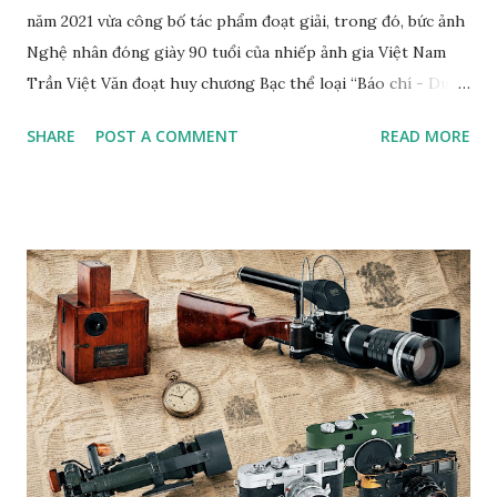
năm 2021 vừa công bố tác phẩm đoạt giải, trong đó, bức ảnh
Nghệ nhân đóng giày 90 tuổi của nhiếp ảnh gia Việt Nam
Trần Việt Văn đoạt huy chương Bạc thể loại “Báo chí - Du
lịch” (Press/Travel/Tourism). Tác giả cho biết, tác phẩm
SHARE
POST A COMMENT
READ MORE
đoạt giải của anh chụp nghệ nhân Trịnh Ngọc sống ở
TP.HCM. Ông từng đóng giày cho Hoàng gia Campuchia và
nhiều người nổi tiếng ở Việt Nam. Tác phẩm “Nghệ nhân
đóng giày 90 tuổi” của nhiếp ảnh gia Trần Việt Văn Bộ ảnh
chụp nghệ nhân đóng giày Trịnh Ngọc của nhiếp ảnh gia
Trần Việt Văn cũng từng xuất bản trên web Private Photo
Revie w (Pháp), tạp chí Fstop (Mỹ) và đoạt giải Nhất cuộc
thi ảnh quốc tế lần thứ VII Concurso International De
Fotografia Alicante (Tây Ban Nha). Anh cũng là nhiếp ảnh
gia Việt Nam duy nhất đoạt giải PX3 của Pháp trong 8 năm
liên tiếp. B.T