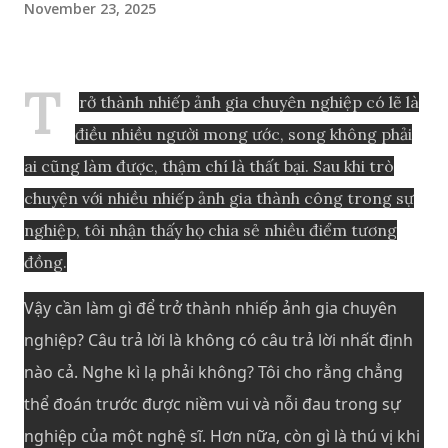
November 23, 2025
T
rở thành nhiếp ảnh gia chuyên nghiệp có lẽ là
điều nhiều người mong ước, song không phải
ai cũng làm được, thậm chí là thất bại. Sau khi trò
chuyện với nhiều nhiếp ảnh gia thành công trong sự
nghiệp, tôi nhận thấy họ chia sẻ nhiều điểm tương
đồng.
Vậy cần làm gì để trở thành nhiếp ảnh gia chuyên
nghiệp? Câu trả lời là không có câu trả lời nhất định
nào cả. Nghe kì lạ phải không? Tôi cho rằng chẳng
thể đoán trước được niềm vui và nỗi đau trong sự
nghiệp của một nghệ sĩ. Hơn nữa, còn gì là thú vị khi