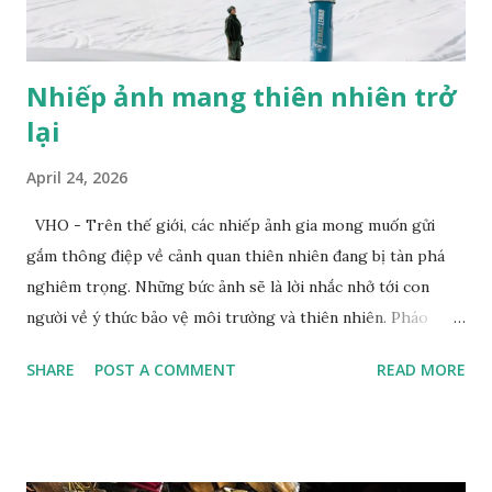
Nhiếp ảnh mang thiên nhiên trở
lại
April 24, 2026
VHO - Trên thế giới, các nhiếp ảnh gia mong muốn gửi
gắm thông điệp về cảnh quan thiên nhiên đang bị tàn phá
nghiêm trọng. Những bức ảnh sẽ là lời nhắc nhở tới con
người về ý thức bảo vệ môi trường và thiên nhiên. Pháo
tuyết tạo ra tuyết nhân tạo tại khu nghỉ dưỡng trượt tuyết
SHARE
POST A COMMENT
READ MORE
Dolomites. Ảnh: Zed Nelson/Institute Khi nhiếp ảnh gia
Zed Nelson nhìn thấy bức tranh trên tường phía sau, ông đã
nói "hoàn hảo”. Bức tranh vẽ một chú hổ đang ngủ, nằm trên
một chiếc đệm nhung, lơ lửng giữa những tán lá và hoa màu