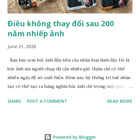
Điều không thay đổi sau 200
năm nhiếp ảnh
June 21, 2026
Bạn hãy xem bức ảnh đầu tiên của nhân loại dưới đây. Đó là
bức ảnh mà người chụp đã cần nhiều giờ, thậm chí có thể
nhiều ngày để nó xuất hiện. Hôm nay, hệ thống trí tuệ nhân
tạo có thể tạo ra hàng nghìn bức ảnh chỉ trong một giây.
Giữa hai cột mốc đó là một hành trình kéo dài hơn 200 năm
SHARE
POST A COMMENT
READ MORE
lịch sử nhiếp ảnh . Con người không ngừng tìm đủ mọi cách
để việc tạo ảnh nhanh lẹ hơn, dễ dàng hơn và hoàn hảo hơn.
Từ những tấm kim loại đầu tiên của Nicéphore Niépce , qua
thời đại Leica, phim ảnh, máy ảnh số các loại, điện thoại
Powered by Blogger
thông minh cho đến AI , dường như mọi cuộc cách mạng đều