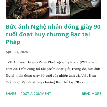
điều gì vẫn còn làm cho nhiếp ảnh trở nên có ý nghĩa?
Nicéphor...
Bức ảnh Nghệ nhân đóng giày 90
tuổi đoạt huy chương Bạc tại
Pháp
April 24, 2026
VHO- Cuộc thi ảnh Paris Photography Prize (PX3, Pháp)
năm 2021 vừa công bố tác phẩm đoạt giải, trong đó, bức ảnh
Nghệ nhân đóng giày 90 tuổi của nhiếp ảnh gia Việt Nam
Trần Việt Văn đoạt huy chương Bạc thể loại “Báo chí - Du
lịch” (Press/Travel/Tourism). Tác giả cho biết, tác phẩm
SHARE
POST A COMMENT
READ MORE
đoạt giải của anh chụp nghệ nhân Trịnh Ngọc sống ở
TP.HCM. Ông từng đóng giày cho Hoàng gia Campuchia và