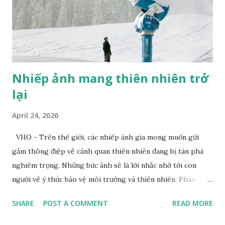
Nhiếp ảnh mang thiên nhiên trở
lại
April 24, 2026
VHO - Trên thế giới, các nhiếp ảnh gia mong muốn gửi
gắm thông điệp về cảnh quan thiên nhiên đang bị tàn phá
nghiêm trọng. Những bức ảnh sẽ là lời nhắc nhở tới con
người về ý thức bảo vệ môi trường và thiên nhiên. Pháo
tuyết tạo ra tuyết nhân tạo tại khu nghỉ dưỡng trượt tuyết
SHARE
POST A COMMENT
READ MORE
Dolomites. Ảnh: Zed Nelson/Institute Khi nhiếp ảnh gia
Zed Nelson nhìn thấy bức tranh trên tường phía sau, ông đã