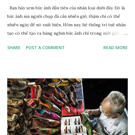
Bạn hãy xem bức ảnh đầu tiên của nhân loại dưới đây. Đó là
bức ảnh mà người chụp đã cần nhiều giờ, thậm chí có thể
nhiều ngày để nó xuất hiện. Hôm nay, hệ thống trí tuệ nhân
tạo có thể tạo ra hàng nghìn bức ảnh chỉ trong một giây.
Giữa hai cột mốc đó là một hành trình kéo dài hơn 200 năm
SHARE
POST A COMMENT
READ MORE
lịch sử nhiếp ảnh . Con người không ngừng tìm đủ mọi cách
để việc tạo ảnh nhanh lẹ hơn, dễ dàng hơn và hoàn hảo hơn.
Từ những tấm kim loại đầu tiên của Nicéphore Niépce , qua
thời đại Leica, phim ảnh, máy ảnh số các loại, điện thoại
thông minh cho đến AI , dường như mọi cuộc cách mạng đều
hướng về cùng mục tiêu: rút ngắn khoảng cách giữa thế giới
thực tại và hình ảnh về nó. Nếu nhìn từ góc độ công nghệ,
chưa bao giờ việc tạo ra một bức ảnh lại dễ dàng như hôm
nay. Sau chừng ấy năm phát triển của nhiếp ảnh, khi mọi thứ
thay đổi, thì còn điều gì đó vẫn còn nguyên không? Hay nói
cách khác: khi việc tạo ra hình ảnh ngày càng dễ dàng hơn,