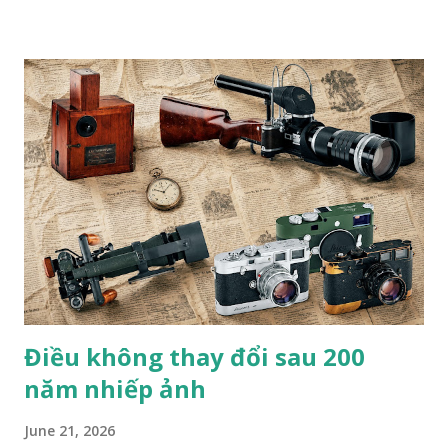
nói "hoàn hảo”. Bức tranh vẽ một chú hổ đang ngủ, nằm trên
một chiếc đệm nhung, lơ lửng giữa những tán lá và hoa màu
pastel. Nhiếp ảnh gia đến từ London này không nói "hoàn
hảo" theo nghĩa "được vẽ một cách điêu luyện"; mà là ẩn dụ
hoàn hảo cho mối quan hệ lý tưởng giữa con người và thiên
nhiên. Bức tranh gợi nhớ đến một tác phẩm nghệ thuật
khác: Chú hổ con đang chơi đùa với mẹ. Đây là tác phẩm của
họa sĩ trường phái lãng mạn người Pháp Eugene Delacroix,
người đã sử dụng một chú hổ nuôi nhốt tại sở thú và chú
mèo cưng của mình làm mẫu. "Trường phái lãng mạn trong
hội h...
Điều không thay đổi sau 200
năm nhiếp ảnh
June 21, 2026