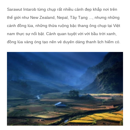
Sarawut Intarob từng chụp rất nhiều cảnh đẹp khắp nơi trên
thế giới như New Zealand, Nepal, Tây Tạng ..., nhưng những
cánh đồng lúa, những thửa ruộng bậc thang ông chụp tại Việt
nam thực sự nổi bật. Cảnh quan tuyệt vời với bầu trời xanh,
đồng lúa vàng óng tạo nên vẻ duyên dáng thanh lịch hiếm có.